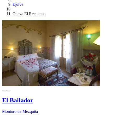
Ejulve
Cueva El Recuenco
El Bailador
Montoro de Mezquita