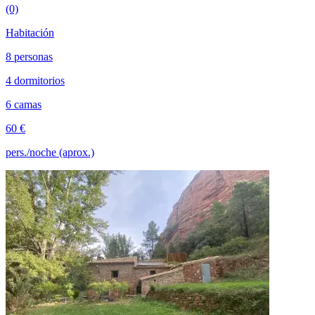
(0)
Habitación
8 personas
4 dormitorios
6 camas
60 €
pers./noche (aprox.)