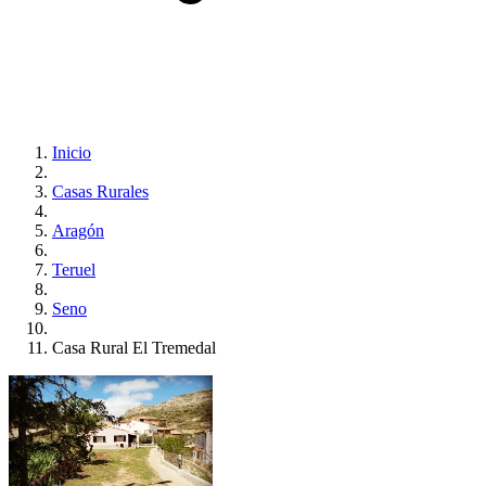
Inicio
Casas Rurales
Aragón
Teruel
Seno
Casa Rural El Tremedal