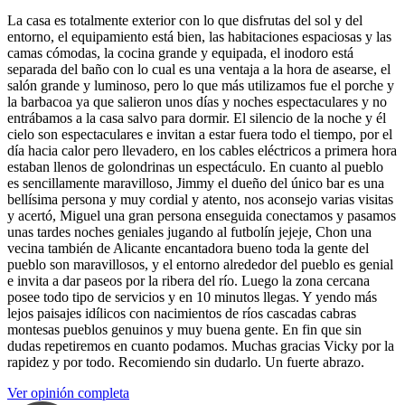
La casa es totalmente exterior con lo que disfrutas del sol y del
entorno, el equipamiento está bien, las habitaciones espaciosas y las
camas cómodas, la cocina grande y equipada, el inodoro está
separada del baño con lo cual es una ventaja a la hora de asearse, el
salón grande y luminoso, pero lo que más utilizamos fue el porche y
la barbacoa ya que salieron unos días y noches espectaculares y no
entrábamos a la casa salvo para dormir. El silencio de la noche y él
cielo son espectaculares e invitan a estar fuera todo el tiempo, por el
día hacia calor pero llevadero, en los cables eléctricos a primera hora
estaban llenos de golondrinas un espectáculo. En cuanto al pueblo
es sencillamente maravilloso, Jimmy el dueño del único bar es una
bellísima persona y muy cordial y atento, nos aconsejo varias visitas
y acertó, Miguel una gran persona enseguida conectamos y pasamos
unas tardes noches geniales jugando al futbolín jejeje, Chon una
vecina también de Alicante encantadora bueno toda la gente del
pueblo son maravillosos, y el entorno alrededor del pueblo es genial
e invita a dar paseos por la ribera del río. Luego la zona cercana
posee todo tipo de servicios y en 10 minutos llegas. Y yendo más
lejos paisajes idílicos con nacimientos de ríos cascadas cabras
montesas pueblos genuinos y muy buena gente. En fin que sin
dudas repetiremos en cuanto podamos. Muchas gracias Vicky por la
rapidez y por todo. Recomiendo sin dudarlo. Un fuerte abrazo.
Ver opinión completa