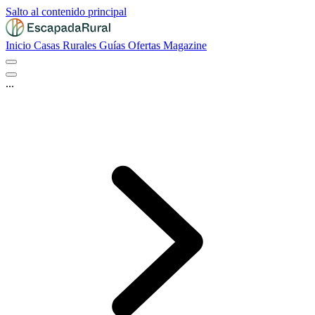
Salto al contenido principal
Inicio
Casas Rurales
Guías
Ofertas
Magazine
...