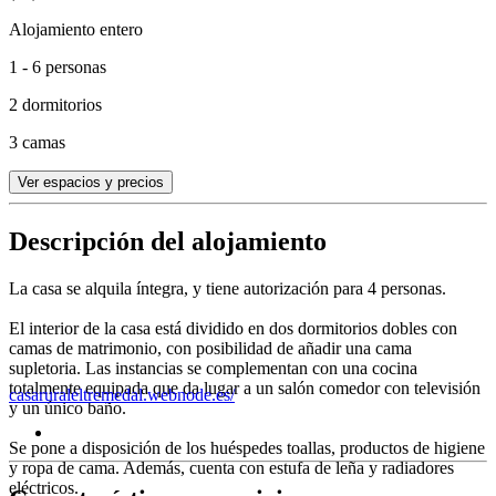
Alojamiento entero
1 - 6 personas
2 dormitorios
3 camas
Ver espacios y precios
Descripción del alojamiento
La casa se alquila íntegra, y tiene autorización para 4 personas.
El interior de la casa está dividido en dos dormitorios dobles con
camas de matrimonio, con posibilidad de añadir una cama
supletoria. Las instancias se complementan con una cocina
totalmente equipada que da lugar a un salón comedor con televisión
casaruraleltremedal.webnode.es/
y un único baño.
Se pone a disposición de los huéspedes toallas, productos de higiene
y ropa de cama. Además, cuenta con estufa de leña y radiadores
eléctricos.