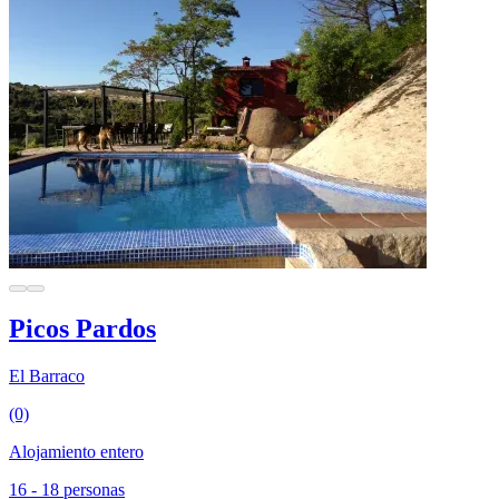
Picos Pardos
El Barraco
(0)
Alojamiento entero
16 - 18 personas