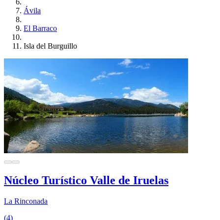
Ávila
El Barraco
Isla del Burguillo
Núcleo Turístico Valle de Iruelas
La Rinconada
(4)