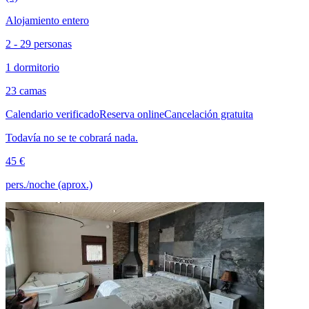
Alojamiento entero
2 - 29 personas
1 dormitorio
23 camas
Calendario verificado
Reserva online
Cancelación gratuita
Todavía no se te cobrará nada.
45 €
pers./noche (aprox.)