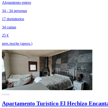
Alojamiento entero
34 - 34 personas
17 dormitorios
34 camas
25 €
pers./noche (aprox.)
Apartamento Turístico El Hechizo Encant