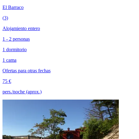
El Barraco
(3)
Alojamiento entero
1 - 2 personas
1 dormitorio
1 cama
Ofertas para otras fechas
75 €
pers./noche (aprox.)