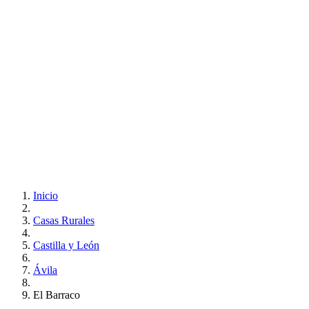
Inicio
Casas Rurales
Castilla y León
Ávila
El Barraco