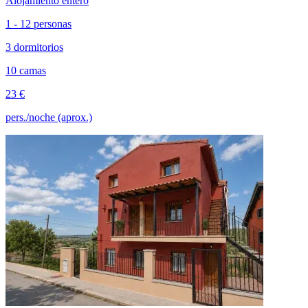
Alojamiento entero
1 - 12 personas
3 dormitorios
10 camas
23 €
pers./noche (aprox.)