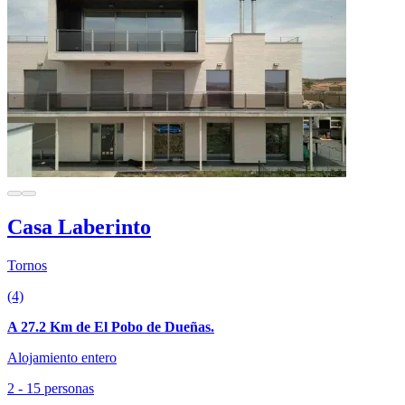
Casa Laberinto
Tornos
(4)
A 27.2 Km de El Pobo de Dueñas.
Alojamiento entero
2 - 15 personas