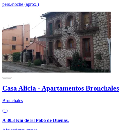
pers./noche (aprox.)
Casa Alicia - Apartamentos Bronchales
Bronchales
(1)
A 30.3 Km de El Pobo de Dueñas.