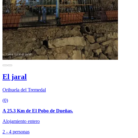
El jaral
Orihuela del Tremedal
(0)
A 25.3 Km de El Pobo de Dueñas.
Alojamiento entero
2 - 4 personas