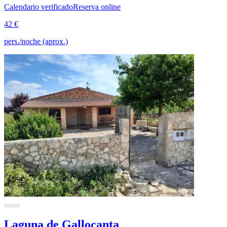
Calendario verificado
Reserva online
42 €
pers./noche (aprox.)
Laguna de Gallocanta