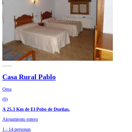
Casa Rural Pablo
Orea
(0)
A 25.3 Km de El Pobo de Dueñas.
Alojamiento entero
1 - 14 personas