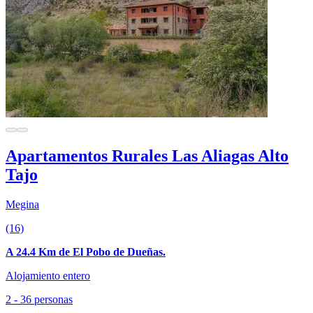
Apartamentos Rurales Las Aliagas Alto
Tajo
Megina
(16)
A 24.4 Km de El Pobo de Dueñas.
Alojamiento entero
2 - 36 personas