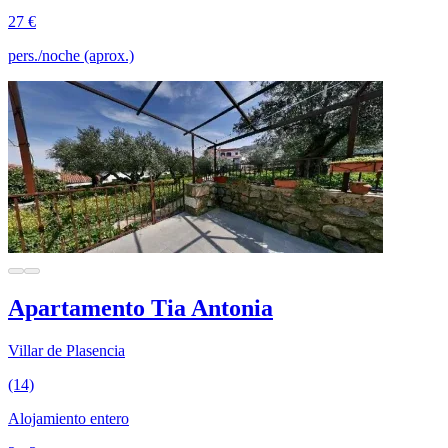
27 €
pers./noche (aprox.)
Apartamento Tia Antonia
Villar de Plasencia
(14)
Alojamiento entero