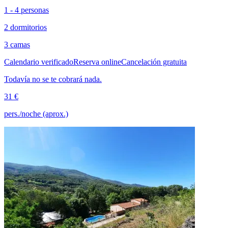
1 - 4 personas
2 dormitorios
3 camas
Calendario verificado
Reserva online
Cancelación gratuita
Todavía no se te cobrará nada.
31 €
pers./noche (aprox.)