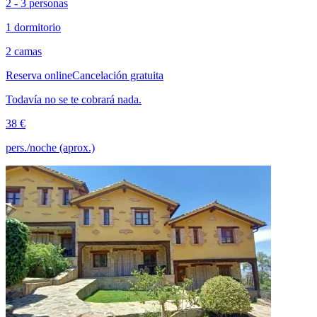
2 - 3 personas
1 dormitorio
2 camas
Reserva online
Cancelación gratuita
Todavía no se te cobrará nada.
38 €
pers./noche (aprox.)