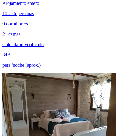
Alojamiento entero
10 - 26 personas
9 dormitorios
21 camas
Calendario verificado
34 €
pers./noche (aprox.)