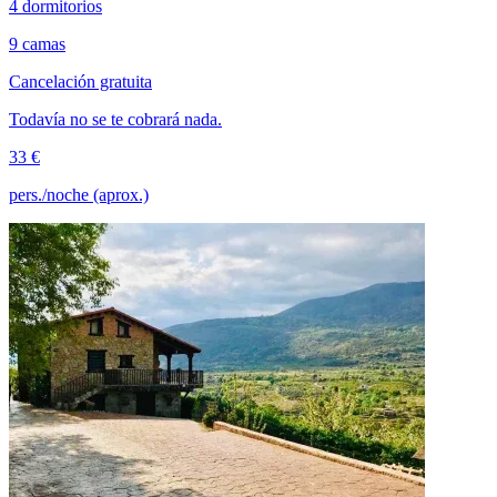
4 dormitorios
9 camas
Cancelación gratuita
Todavía no se te cobrará nada.
33 €
pers./noche (aprox.)