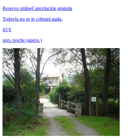
Reserva online
Cancelación gratuita
Todavía no se te cobrará nada.
43 €
pers./noche (aprox.)