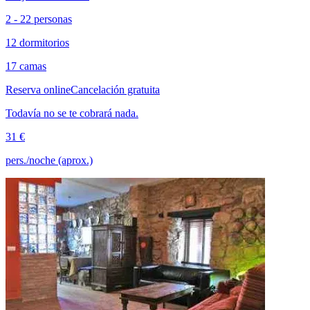
2 - 22 personas
12 dormitorios
17 camas
Reserva online
Cancelación gratuita
Todavía no se te cobrará nada.
31 €
pers./noche (aprox.)