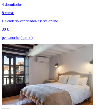
4 dormitorios
8 camas
Calendario verificado
Reserva online
30 €
pers./noche (aprox.)