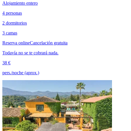
Alojamiento entero
4 personas
2 dormitorios
3 camas
Reserva online
Cancelación gratuita
Todavía no se te cobrará nada.
38 €
pers./noche (aprox.)