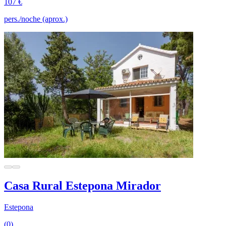
107 €
pers./noche (aprox.)
Casa Rural Estepona Mirador
Estepona
(0)