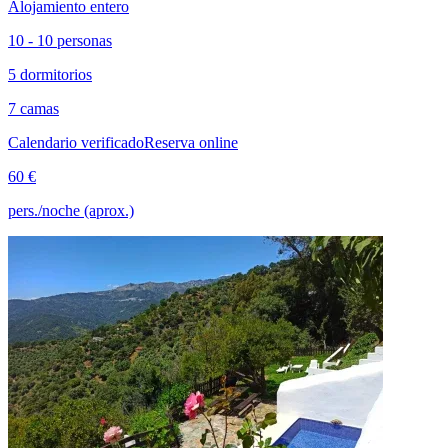
Alojamiento entero
10 - 10 personas
5 dormitorios
7 camas
Calendario verificado
Reserva online
60 €
pers./noche (aprox.)