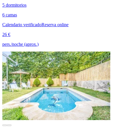
5 dormitorios
6 camas
Calendario verificado
Reserva online
26 €
pers./noche (aprox.)