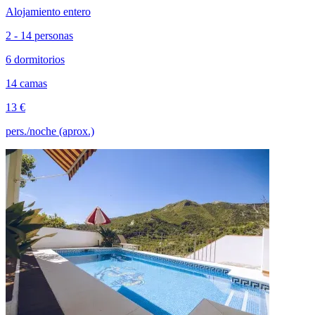
Alojamiento entero
2 - 14 personas
6 dormitorios
14 camas
13 €
pers./noche (aprox.)