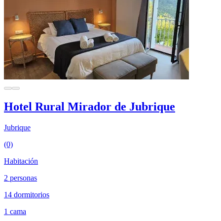
Hotel Rural Mirador de Jubrique
Jubrique
(0)
Habitación
2 personas
14 dormitorios
1 cama