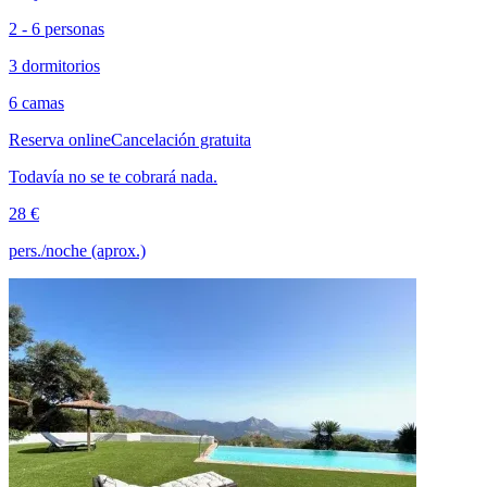
2 - 6 personas
3 dormitorios
6 camas
Reserva online
Cancelación gratuita
Todavía no se te cobrará nada.
28 €
pers./noche (aprox.)