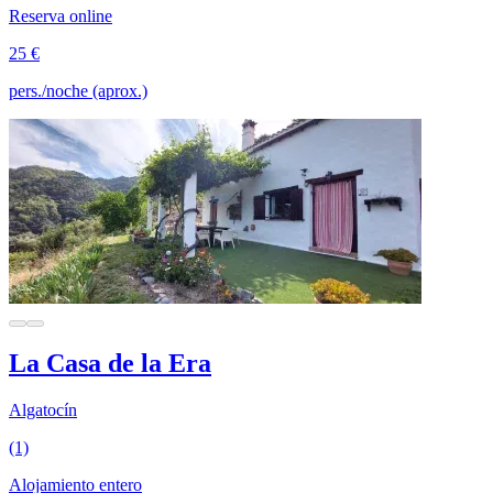
Reserva online
25 €
pers./noche (aprox.)
La Casa de la Era
Algatocín
(1)
Alojamiento entero