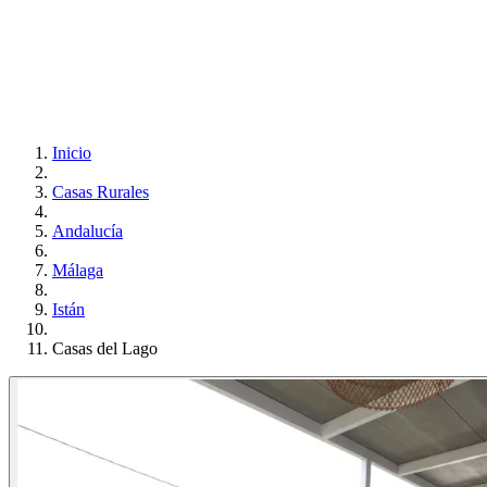
Inicio
Casas Rurales
Andalucía
Málaga
Istán
Casas del Lago