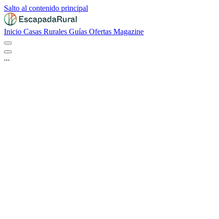
Salto al contenido principal
Inicio
Casas Rurales
Guías
Ofertas
Magazine
...