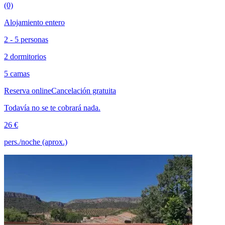
(0)
Alojamiento entero
2 - 5 personas
2 dormitorios
5 camas
Reserva online
Cancelación gratuita
Todavía no se te cobrará nada.
26 €
pers./noche (aprox.)