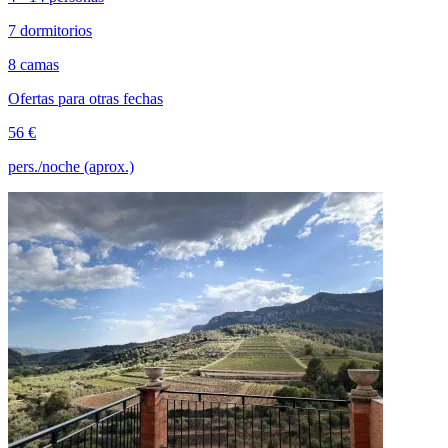
7 dormitorios
8 camas
Ofertas para otras fechas
56 €
pers./noche (aprox.)