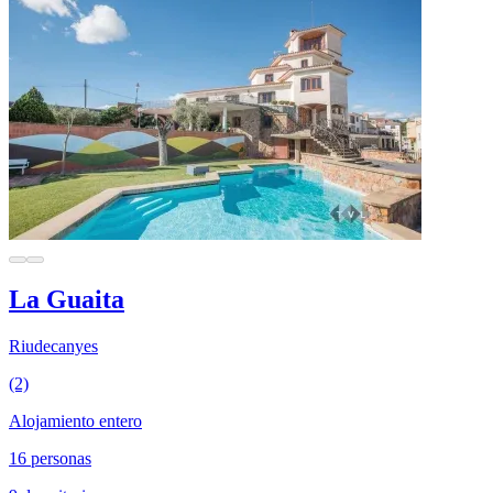
La Guaita
Riudecanyes
(2)
Alojamiento entero
16 personas