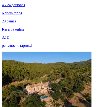
4 - 24 personas
6 dormitorios
23 camas
Reserva online
32 €
pers./noche (aprox.)