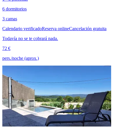
6 dormitorios
3 camas
Calendario verificado
Reserva online
Cancelación gratuita
Todavía no se te cobrará nada.
72 €
pers./noche (aprox.)