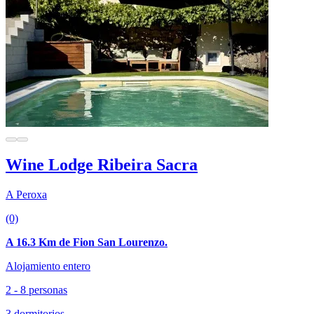
Wine Lodge Ribeira Sacra
A Peroxa
(0)
A 16.3 Km de Fion San Lourenzo.
Alojamiento entero
2 - 8 personas
3 dormitorios