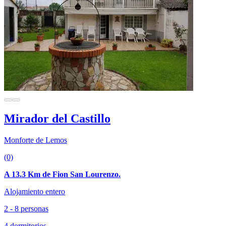
Mirador del Castillo
Monforte de Lemos
(0)
A 13.3 Km de Fion San Lourenzo.
Alojamiento entero
2 - 8 personas
4 dormitorios