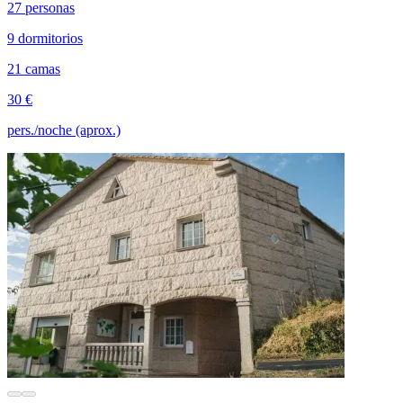
27 personas
9 dormitorios
21 camas
30 €
pers./noche (aprox.)