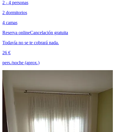
2 - 4 personas
2 dormitorios
4 camas
Reserva online
Cancelación gratuita
Todavía no se te cobrará nada.
26 €
pers./noche (aprox.)