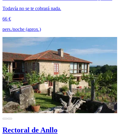
Todavía no se te cobrará nada.
66 €
pers./noche (aprox.)
Rectoral de Anllo