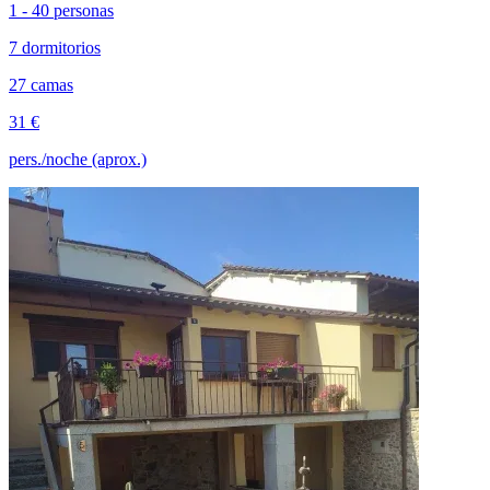
1 - 40 personas
7 dormitorios
27 camas
31 €
pers./noche (aprox.)