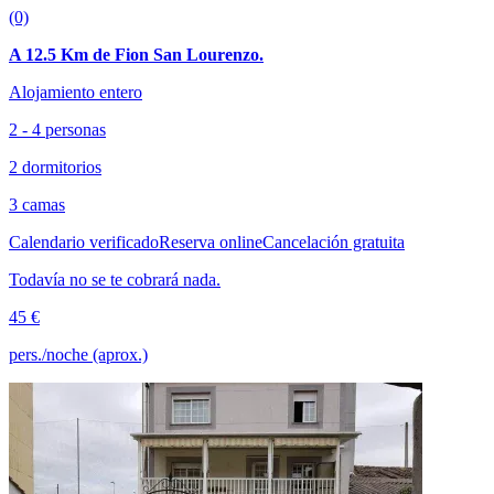
(0)
A 12.5 Km de Fion San Lourenzo.
Alojamiento entero
2 - 4 personas
2 dormitorios
3 camas
Calendario verificado
Reserva online
Cancelación gratuita
Todavía no se te cobrará nada.
45 €
pers./noche (aprox.)