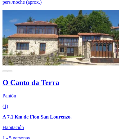
pers./noche (aprox.)
O Canto da Terra
Pantón
(1)
A 7.1 Km de Fion San Lourenzo.
Habitación
1 - 5 personas