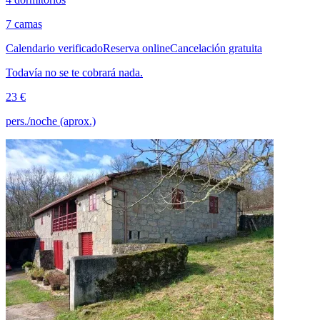
7 camas
Calendario verificado
Reserva online
Cancelación gratuita
Todavía no se te cobrará nada.
23 €
pers./noche (aprox.)