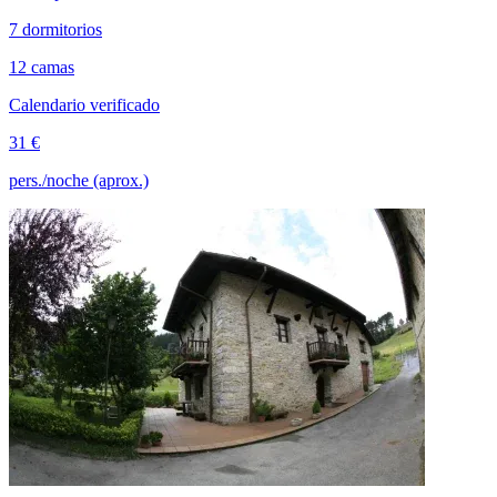
7 dormitorios
12 camas
Calendario verificado
31 €
pers./noche (aprox.)