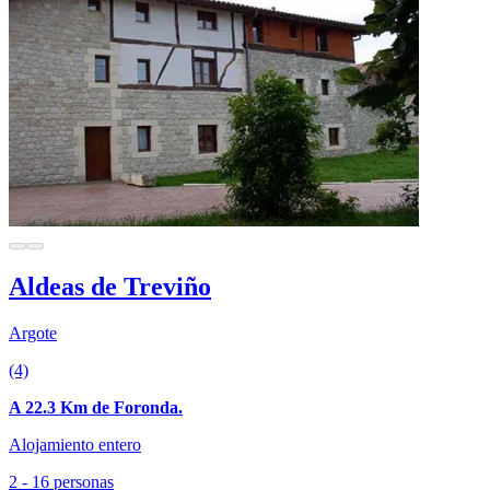
Aldeas de Treviño
Argote
(4)
A 22.3 Km de Foronda.
Alojamiento entero
2 - 16 personas