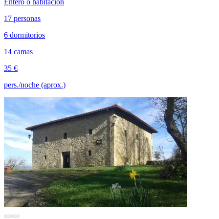
Entero o habitación
17 personas
6 dormitorios
14 camas
35 €
pers./noche (aprox.)