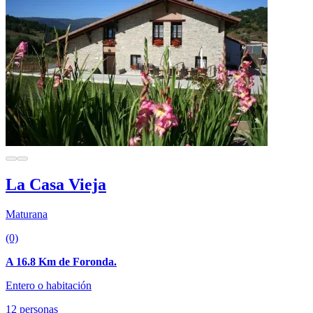
La Casa Vieja
Maturana
(0)
A 16.8 Km de Foronda.
Entero o habitación
12 personas