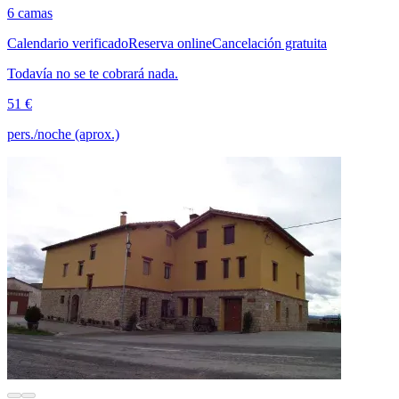
6 camas
Calendario verificado
Reserva online
Cancelación gratuita
Todavía no se te cobrará nada.
51 €
pers./noche (aprox.)