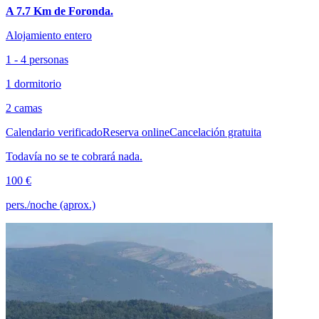
A 7.7 Km de Foronda.
Alojamiento entero
1 - 4 personas
1 dormitorio
2 camas
Calendario verificado
Reserva online
Cancelación gratuita
Todavía no se te cobrará nada.
100 €
pers./noche (aprox.)