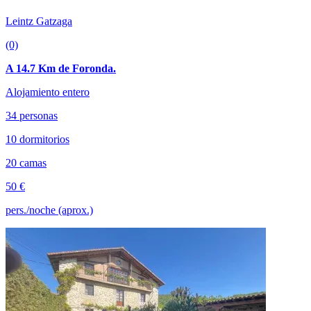
Leintz Gatzaga
(0)
A 14.7 Km de Foronda.
Alojamiento entero
34 personas
10 dormitorios
20 camas
50 €
pers./noche (aprox.)