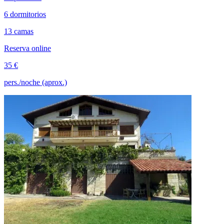
6 dormitorios
13 camas
Reserva online
35 €
pers./noche (aprox.)