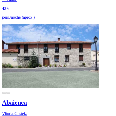
42 €
pers./noche (aprox.)
Abaienea
Vitoria-Gasteiz