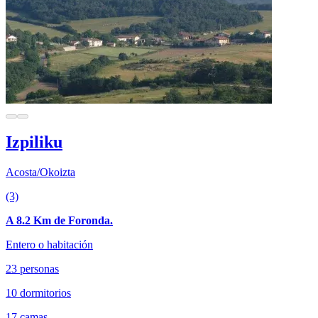
Izpiliku
Acosta/Okoizta
(3)
A 8.2 Km de Foronda.
Entero o habitación
23 personas
10 dormitorios
17 camas