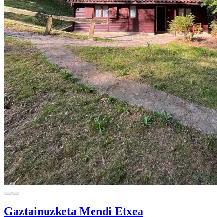
Gaztainuzketa Mendi Etxea