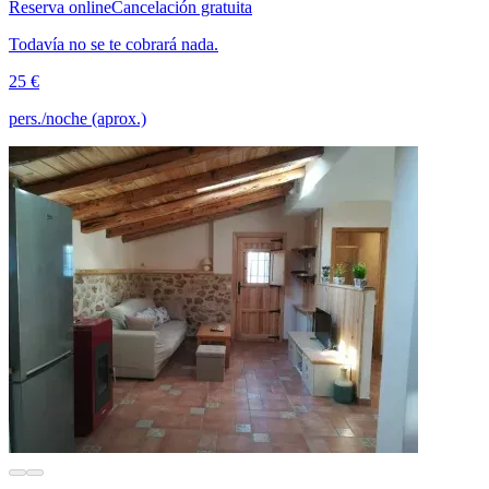
Reserva online
Cancelación gratuita
Todavía no se te cobrará nada.
25 €
pers./noche (aprox.)