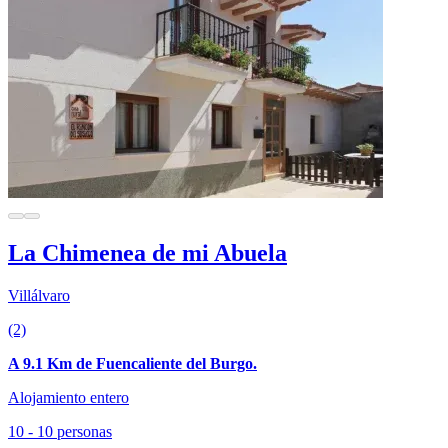
La Chimenea de mi Abuela
Villálvaro
(2)
A 9.1 Km de Fuencaliente del Burgo.
Alojamiento entero
10 - 10 personas