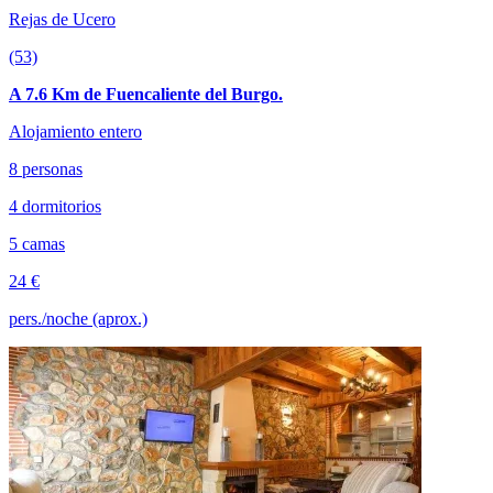
Rejas de Ucero
(53)
A 7.6 Km de Fuencaliente del Burgo.
Alojamiento entero
8 personas
4 dormitorios
5 camas
24 €
pers./noche (aprox.)