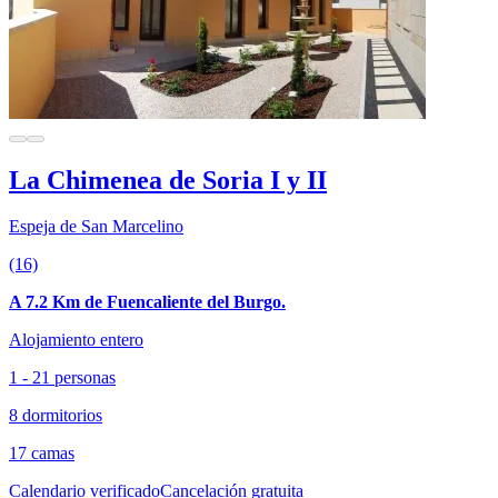
La Chimenea de Soria I y II
Espeja de San Marcelino
(16)
A 7.2 Km de Fuencaliente del Burgo.
Alojamiento entero
1 - 21 personas
8 dormitorios
17 camas
Calendario verificado
Cancelación gratuita