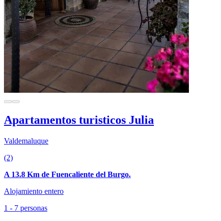
Apartamentos turisticos Julia
Valdemaluque
(2)
A 13.8 Km de Fuencaliente del Burgo.
Alojamiento entero
1 - 7 personas