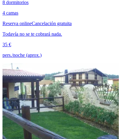
8 dormitorios
4 camas
Reserva online
Cancelación gratuita
Todavía no se te cobrará nada.
35 €
pers./noche (aprox.)