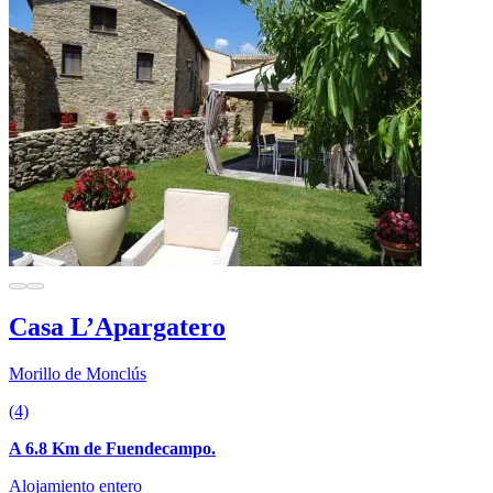
Casa L’Apargatero
Morillo de Monclús
(4)
A 6.8 Km de Fuendecampo.
Alojamiento entero