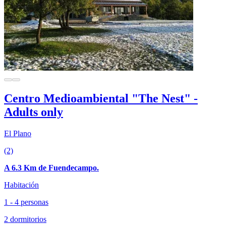
Centro Medioambiental "The Nest" -
Adults only
El Plano
(2)
A 6.3 Km de Fuendecampo.
Habitación
1 - 4 personas
2 dormitorios