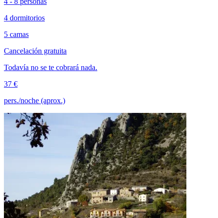
4 - 8 personas
4 dormitorios
5 camas
Cancelación gratuita
Todavía no se te cobrará nada.
37 €
pers./noche (aprox.)