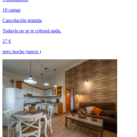
10 camas
Cancelación gratuita
Todavía no se te cobrará nada.
27 €
pers./noche (aprox.)