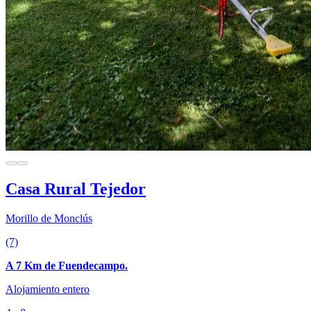
Casa Rural Tejedor
Morillo de Monclús
(7)
A 7 Km de Fuendecampo.
Alojamiento entero