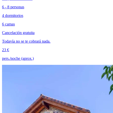
6 - 8 personas
4 dormitorios
6 camas
Cancelación gratuita
Todavía no se te cobrará nada.
23 €
pers./noche (aprox.)