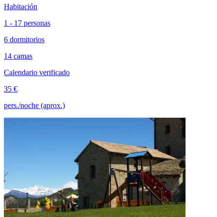
Habitación
1 - 17 personas
6 dormitorios
14 camas
Calendario verificado
35 €
pers./noche (aprox.)