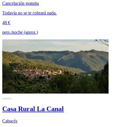
Cancelación gratuita
Todavía no se te cobrará nada.
48 €
pers./noche (aprox.)
Casa Rural La Canal
Cabacés