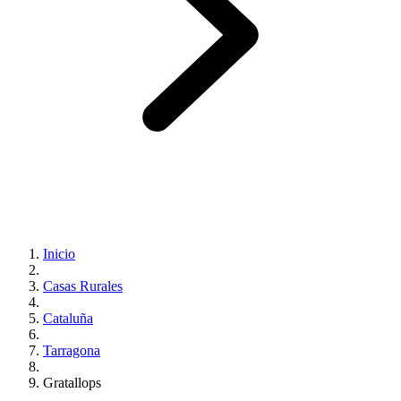
Inicio
Casas Rurales
Cataluña
Tarragona
Gratallops