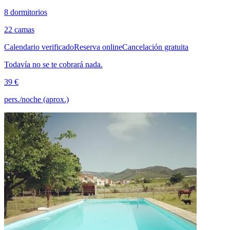
8 dormitorios
22 camas
Calendario verificado
Reserva online
Cancelación gratuita
Todavía no se te cobrará nada.
39 €
pers./noche (aprox.)