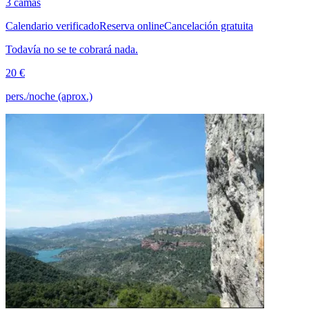
3 camas
Calendario verificado
Reserva online
Cancelación gratuita
Todavía no se te cobrará nada.
20 €
pers./noche (aprox.)