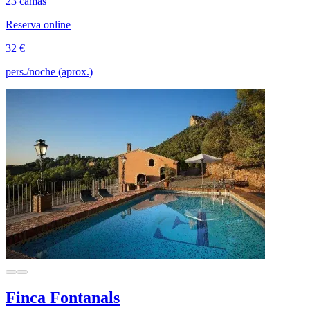
23 camas
Reserva online
32 €
pers./noche (aprox.)
Finca Fontanals