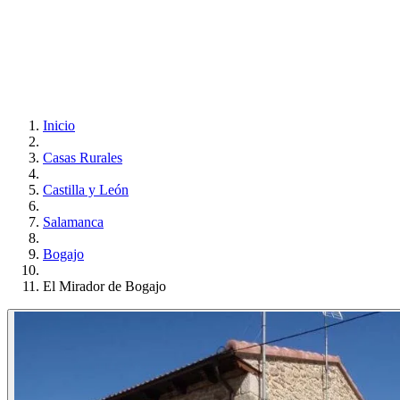
Inicio
Casas Rurales
Castilla y León
Salamanca
Bogajo
El Mirador de Bogajo