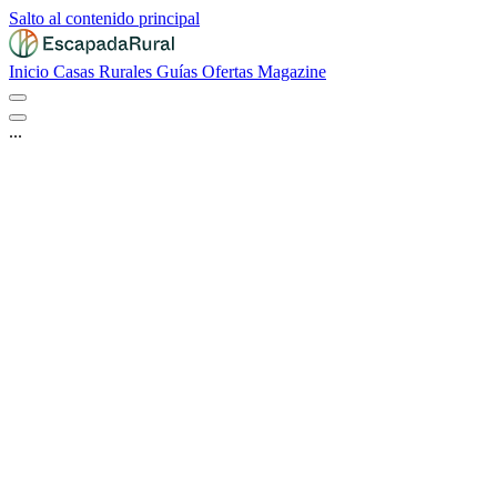
Salto al contenido principal
Inicio
Casas Rurales
Guías
Ofertas
Magazine
...