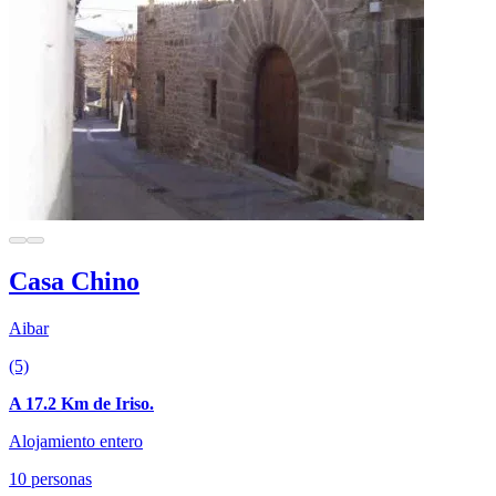
Casa Chino
Aibar
(5)
A 17.2 Km de Iriso.
Alojamiento entero
10 personas