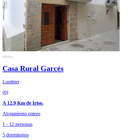
Casa Rural Garcés
Lumbier
(0)
A 12.9 Km de Iriso.
Alojamiento entero
1 - 12 personas
5 dormitorios