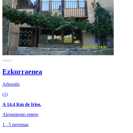
Ezkurraenea
Arboniés
(1)
A 14.4 Km de Iriso.
Alojamiento entero
1 - 5 personas