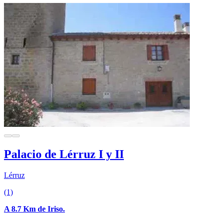
Palacio de Lérruz I y II
Lérruz
(1)
A 8.7 Km de Iriso.