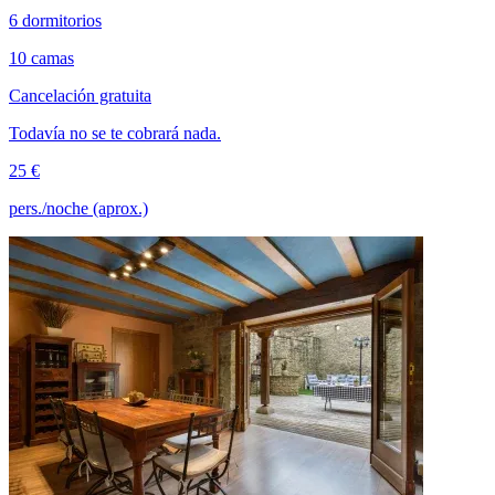
6 dormitorios
10 camas
Cancelación gratuita
Todavía no se te cobrará nada.
25 €
pers./noche (aprox.)