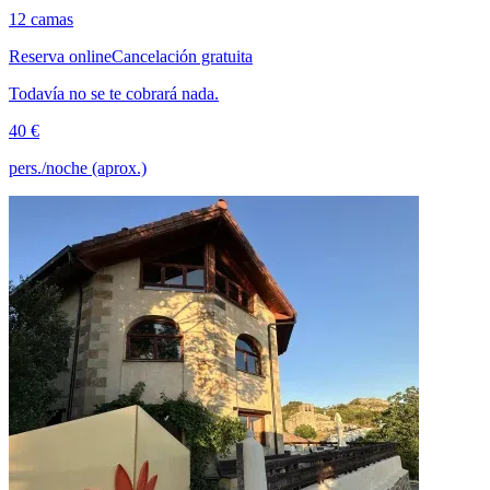
12 camas
Reserva online
Cancelación gratuita
Todavía no se te cobrará nada.
40 €
pers./noche (aprox.)