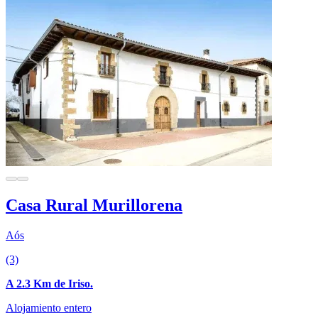
Casa Rural Murillorena
Aós
(3)
A 2.3 Km de Iriso.
Alojamiento entero