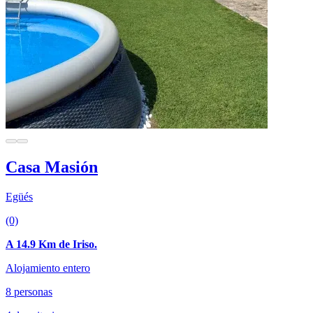
Casa Masión
Egüés
(0)
A 14.9 Km de Iriso.
Alojamiento entero
8 personas