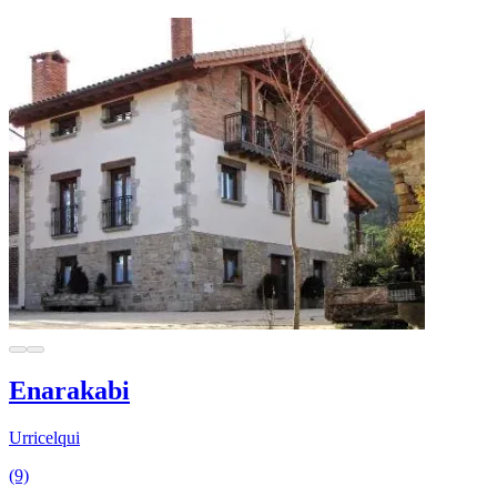
Enarakabi
Urricelqui
(9)