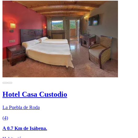
Hotel Casa Custodio
La Puebla de Roda
(4)
A 0.7 Km de Isábena.