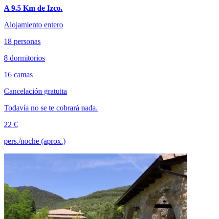
A 9.5 Km de Izco.
Alojamiento entero
18 personas
8 dormitorios
16 camas
Cancelación gratuita
Todavía no se te cobrará nada.
22 €
pers./noche (aprox.)