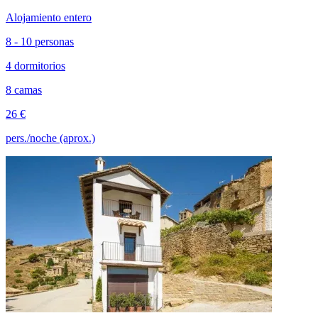
Alojamiento entero
8 - 10 personas
4 dormitorios
8 camas
26 €
pers./noche (aprox.)