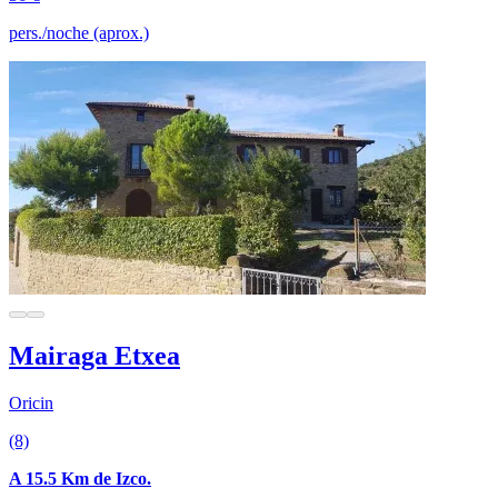
pers./noche (aprox.)
Mairaga Etxea
Oricin
(8)
A 15.5 Km de Izco.