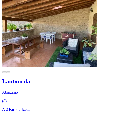
Lantxurda
Abínzano
(8)
A 2 Km de Izco.