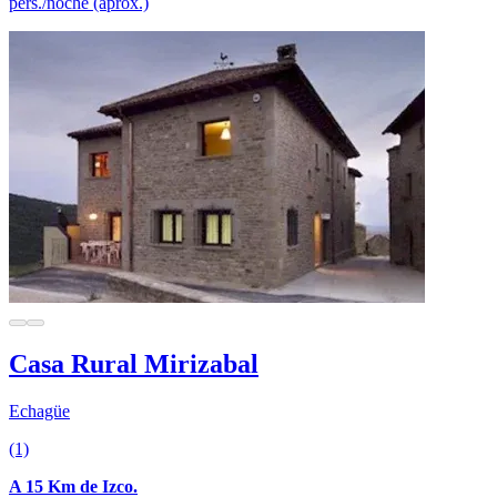
pers./noche (aprox.)
Casa Rural Mirizabal
Echagüe
(1)
A 15 Km de Izco.