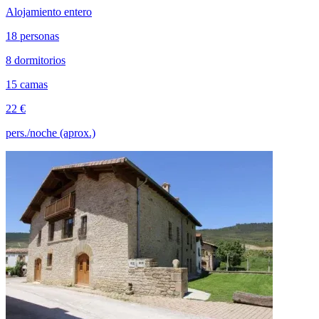
Alojamiento entero
18 personas
8 dormitorios
15 camas
22 €
pers./noche (aprox.)