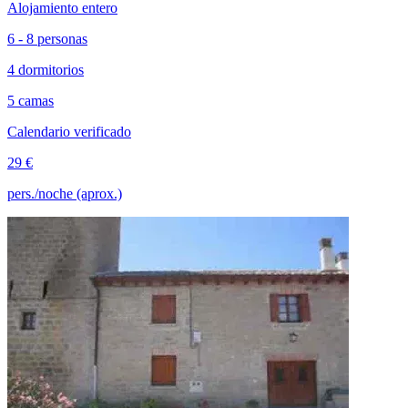
Alojamiento entero
6 - 8 personas
4 dormitorios
5 camas
Calendario verificado
29 €
pers./noche (aprox.)