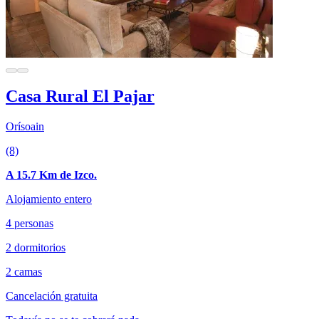
Casa Rural El Pajar
Orísoain
(8)
A 15.7 Km de Izco.
Alojamiento entero
4 personas
2 dormitorios
2 camas
Cancelación gratuita