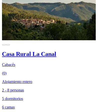
Casa Rural La Canal
Cabacés
(0)
Alojamiento entero
2 - 8 personas
5 dormitorios
6 camas