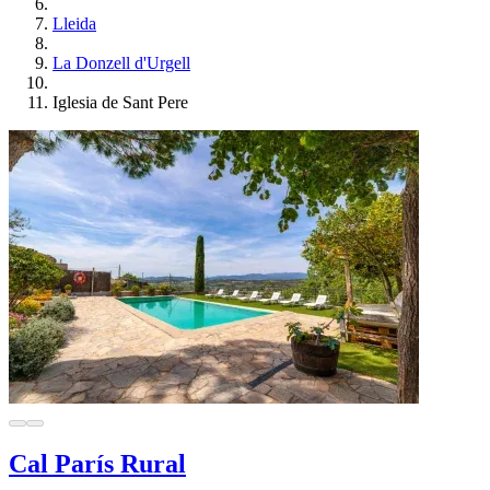
Lleida
La Donzell d'Urgell
Iglesia de Sant Pere
Cal París Rural