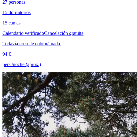
27 personas
15 dormitorios
15 camas
Calendario verificado
Cancelación gratuita
Todavía no se te cobrará nada.
94 €
pers./noche (aprox.)