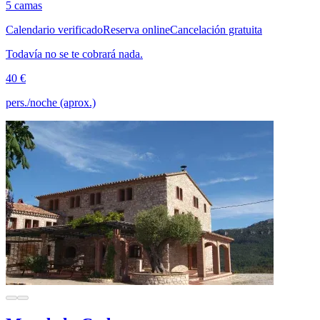
5 camas
Calendario verificado
Reserva online
Cancelación gratuita
Todavía no se te cobrará nada.
40 €
pers./noche (aprox.)