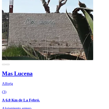
Mas Lucena
Alforja
(3)
A 6.8 Km de La Febró.
Alojamiento entero