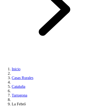
Inicio
Casas Rurales
Cataluña
Tarragona
La Febró