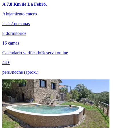
A 7.8 Km de La Febró.
Alojamiento entero
2 - 22 personas
8 dormitorios
16 camas
Calendario verificado
Reserva online
44 €
pers./noche (aprox.)