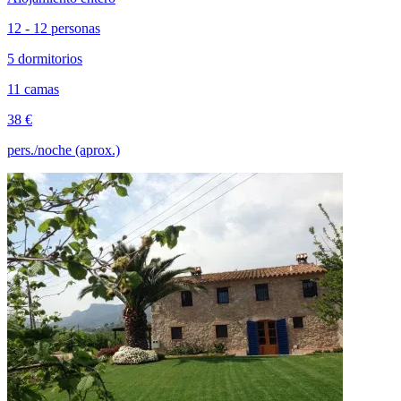
12 - 12 personas
5 dormitorios
11 camas
38 €
pers./noche (aprox.)