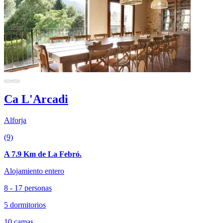
Ca L'Arcadi
Alforja
(9)
A 7.9 Km de La Febró.
Alojamiento entero
8 - 17 personas
5 dormitorios
10 camas