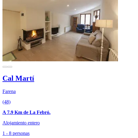
Cal Martí
Farena
(48)
A 7.9 Km de La Febró.
Alojamiento entero
1 - 8 personas