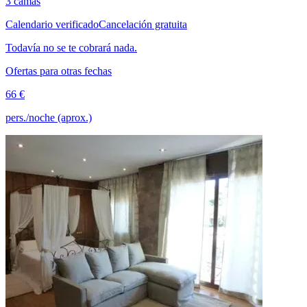
3 camas
Calendario verificado
Cancelación gratuita
Todavía no se te cobrará nada.
Ofertas para otras fechas
66 €
pers./noche (aprox.)