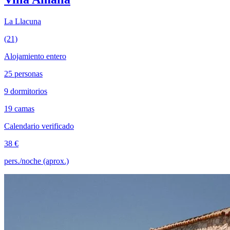
La Llacuna
(21)
Alojamiento entero
25 personas
9 dormitorios
19 camas
Calendario verificado
38 €
pers./noche (aprox.)