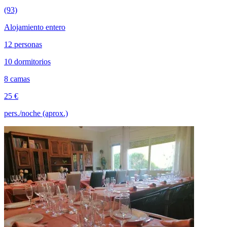
(93)
Alojamiento entero
12 personas
10 dormitorios
8 camas
25 €
pers./noche (aprox.)