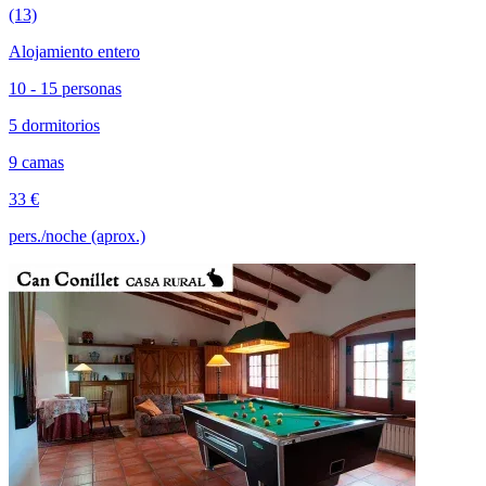
(13)
Alojamiento entero
10 - 15 personas
5 dormitorios
9 camas
33 €
pers./noche (aprox.)