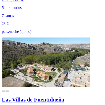
5 dormitorios
7 camas
23 €
pers./noche (aprox.)
Las Villas de Fuentidueña