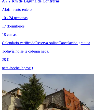
A 7.2 Km de Laguna de Contreras.
Alojamiento entero
10 - 24 personas
17 dormitorios
18 camas
Calendario verificado
Reserva online
Cancelación gratuita
Todavía no se te cobrará nada.
28 €
pers./noche (aprox.)