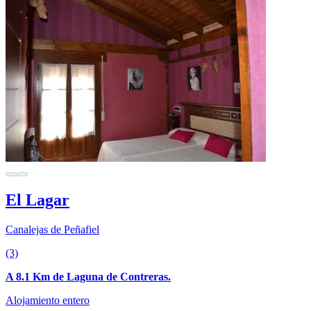
El Lagar
Canalejas de Peñafiel
(3)
A 8.1 Km de Laguna de Contreras.
Alojamiento entero