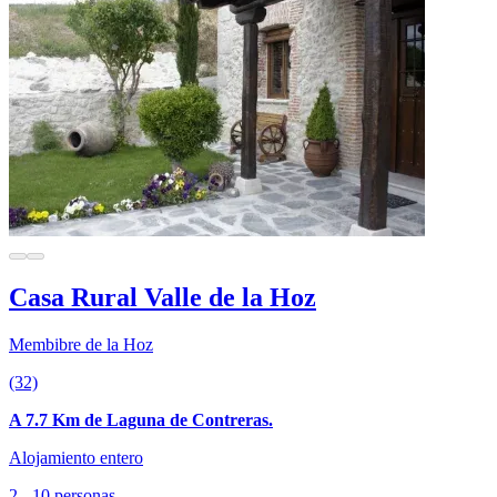
Casa Rural Valle de la Hoz
Membibre de la Hoz
(32)
A 7.7 Km de Laguna de Contreras.
Alojamiento entero
2 - 10 personas