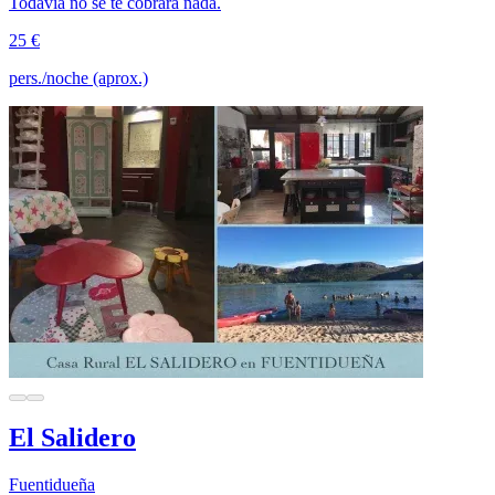
Todavía no se te cobrará nada.
25 €
pers./noche (aprox.)
El Salidero
Fuentidueña