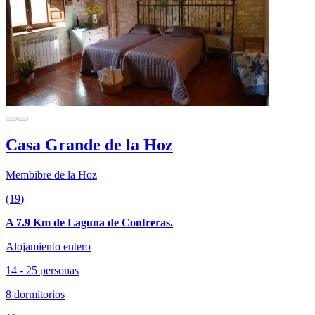
Casa Grande de la Hoz
Membibre de la Hoz
(19)
A 7.9 Km de Laguna de Contreras.
Alojamiento entero
14 - 25 personas
8 dormitorios