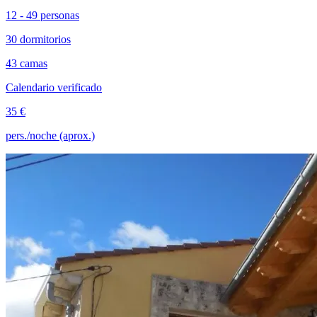
12 - 49 personas
30 dormitorios
43 camas
Calendario verificado
35 €
pers./noche (aprox.)