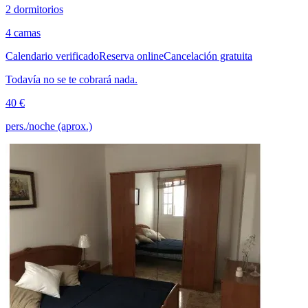
2 dormitorios
4 camas
Calendario verificado
Reserva online
Cancelación gratuita
Todavía no se te cobrará nada.
40 €
pers./noche (aprox.)