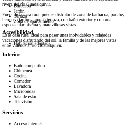
rivera del río Guadalquivir.
Barbacoa
Jardín
Fuera de la casa rural puedes disfrutar de zona de barbacoa, porche,
Terraza
hermoso jardín y amplia terraza, con baño exterior y con una
Zona de aparcamiento
espectacular piscina y maravillosas vistas.
Accesibilidad
Es la casa rural ideal para pasar unas inolvidables y relajadas
vacaciones disfrutando del sol, la familia y de las mejores vistas
Habitación adaptada
entre viñedos al río Guadalquivir.
Interior
Baño compartido
Chimenea
Cocina
Comedor
Lavadora
Microondas
Sala de estar
Televisión
Servicios
Acceso internet