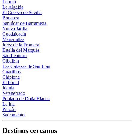
Lebrija
La Algaida
El Cuervo de Sevilla
Bonanza
Sanlúcar de Barrameda
Nueva Jarilla
Guadalcacín
Marismillas
Jerez de la Frontera
Estella del Marqués
San Leandro
Gibalbín
Las Cabezas de San Juan
Cuartillos
Chipiona
El Portal
Jédula
Vetaherrado
Poblado de Doña Blanca
La Ina
Pinzón
Sacramento
Destinos cercanos