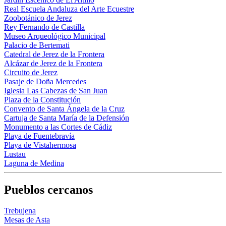
Real Escuela Andaluza del Arte Ecuestre
Zoobotánico de Jerez
Rey Fernando de Castilla
Museo Arqueológico Municipal
Palacio de Bertemati
Catedral de Jerez de la Frontera
Alcázar de Jerez de la Frontera
Circuito de Jerez
Pasaje de Doña Mercedes
Iglesia Las Cabezas de San Juan
Plaza de la Constitución
Convento de Santa Ángela de la Cruz
Cartuja de Santa María de la Defensión
Monumento a las Cortes de Cádiz
Playa de Fuentebravía
Playa de Vistahermosa
Lustau
Laguna de Medina
Pueblos cercanos
Trebujena
Mesas de Asta