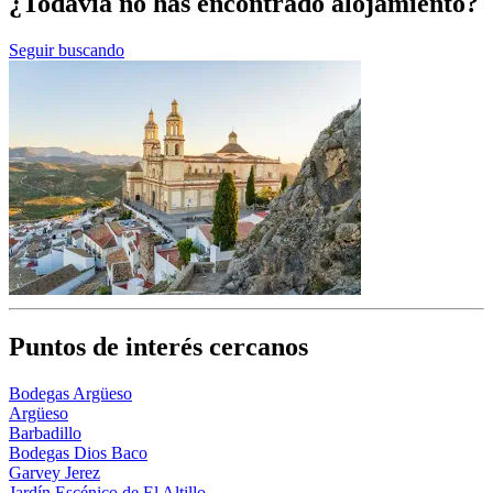
¿Todavía no has encontrado alojamiento?
Seguir buscando
Puntos de interés cercanos
Bodegas Argüeso
Argüeso
Barbadillo
Bodegas Dios Baco
Garvey Jerez
Jardín Escénico de El Altillo