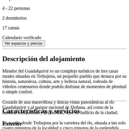
4 - 22 personas
2 dormitorios
17 camas
Calendario verificado
Ver espacios y precios
Descripción del alojamiento
Mirador del Guadalquivir es un complejo turísticos de tres casas
rurales situadas en Trebujena, un pequeño pueblo que destaca por su
historia, naturaleza, cultura, arte y belleza natural, rodeada de
viñedos centenarios donde podrás disfrutar de momentos de plenitud
o simple confort.
Gozarás de una maravillosa y únicas vistas panorámicas al río
Guadalquivir y al parque nacional de Doñana, así como de la
Características y servicios
máxima tranquilidad y privacidad, lejos de bullicio de la ciudad.
Se accede desde Trebujena por la carretera del río, situada a tan solo
Exterior
cuatro ministros de la localidad y cinco minutos de la esplendida