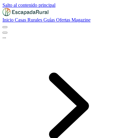
Salto al contenido principal
Inicio
Casas Rurales
Guías
Ofertas
Magazine
...