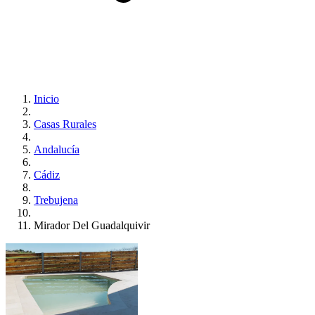
Inicio
Casas Rurales
Andalucía
Cádiz
Trebujena
Mirador Del Guadalquivir