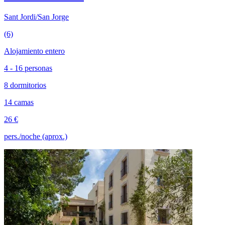
Sant Jordi/San Jorge
(6)
Alojamiento entero
4 - 16 personas
8 dormitorios
14 camas
26 €
pers./noche (aprox.)