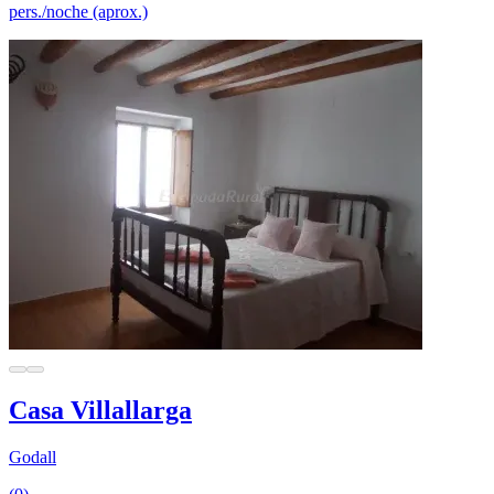
pers./noche (aprox.)
Casa Villallarga
Godall