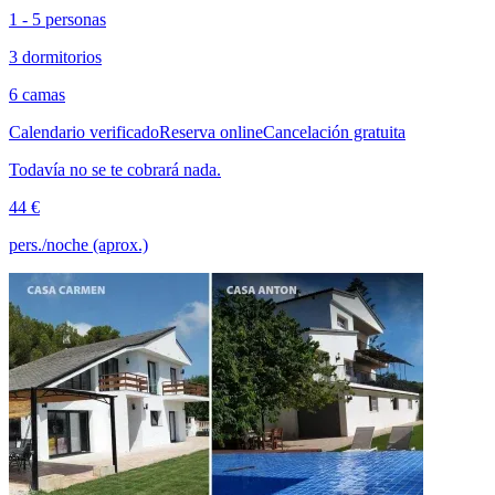
1 - 5 personas
3 dormitorios
6 camas
Calendario verificado
Reserva online
Cancelación gratuita
Todavía no se te cobrará nada.
44 €
pers./noche (aprox.)