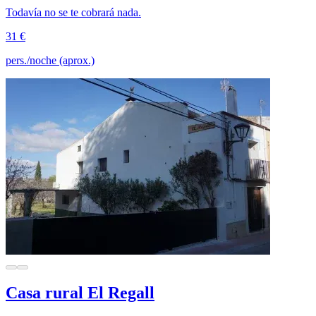
Todavía no se te cobrará nada.
31 €
pers./noche (aprox.)
Casa rural El Regall