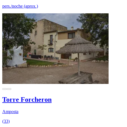
pers./noche (aprox.)
Torre Forcheron
Amposta
(33)