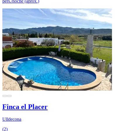
pers./noche (aprox.)
Finca el Placer
Ulldecona
(2)