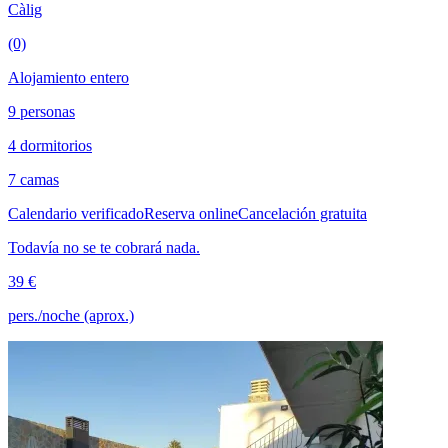
Càlig
(0)
Alojamiento entero
9 personas
4 dormitorios
7 camas
Calendario verificado
Reserva online
Cancelación gratuita
Todavía no se te cobrará nada.
39 €
pers./noche (aprox.)