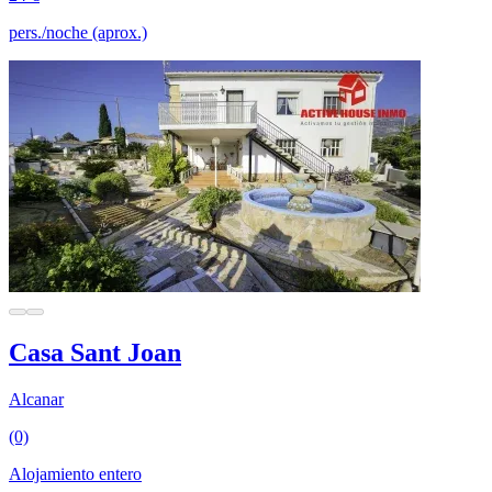
pers./noche (aprox.)
Casa Sant Joan
Alcanar
(0)
Alojamiento entero