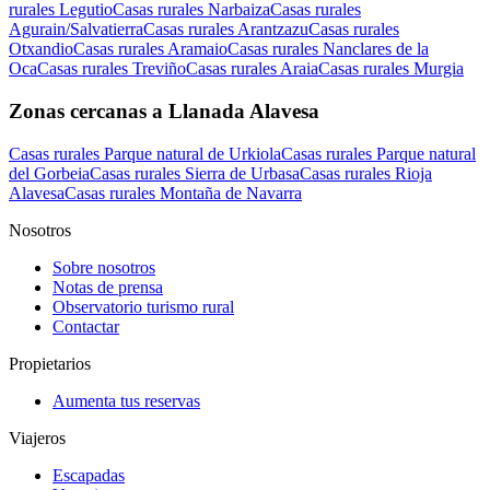
rurales Legutio
Casas rurales Narbaiza
Casas rurales
Agurain/Salvatierra
Casas rurales Arantzazu
Casas rurales
Otxandio
Casas rurales Aramaio
Casas rurales Nanclares de la
Oca
Casas rurales Treviño
Casas rurales Araia
Casas rurales Murgia
Zonas cercanas a Llanada Alavesa
Casas rurales Parque natural de Urkiola
Casas rurales Parque natural
del Gorbeia
Casas rurales Sierra de Urbasa
Casas rurales Rioja
Alavesa
Casas rurales Montaña de Navarra
Nosotros
Sobre nosotros
Notas de prensa
Observatorio turismo rural
Contactar
Propietarios
Aumenta tus reservas
Viajeros
Escapadas