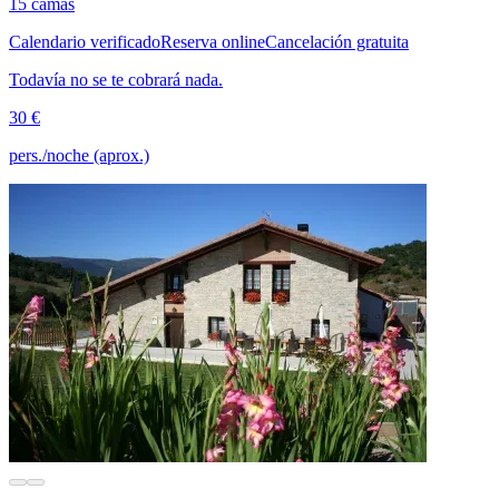
15 camas
Calendario verificado
Reserva online
Cancelación gratuita
Todavía no se te cobrará nada.
30 €
pers./noche (aprox.)