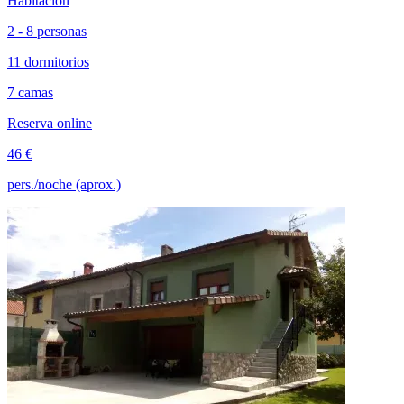
Habitación
2 - 8 personas
11 dormitorios
7 camas
Reserva online
46 €
pers./noche (aprox.)