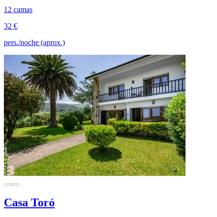
12 camas
32 €
pers./noche (aprox.)
Casa Toró