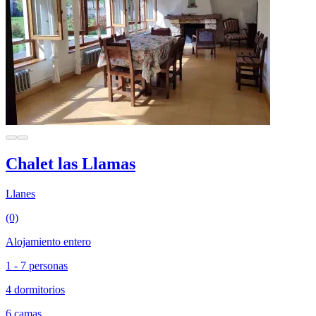
Chalet las Llamas
Llanes
(0)
Alojamiento entero
1 - 7 personas
4 dormitorios
6 camas