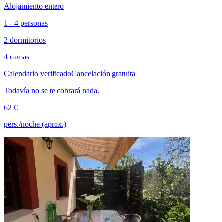
Alojamiento entero
1 - 4 personas
2 dormitorios
4 camas
Calendario verificado
Cancelación gratuita
Todavía no se te cobrará nada.
62 €
pers./noche (aprox.)