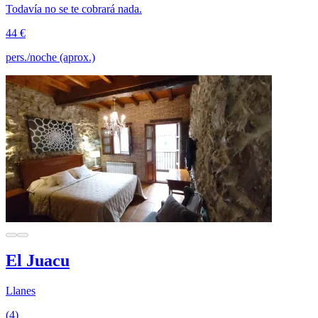
Todavía no se te cobrará nada.
44 €
pers./noche (aprox.)
El Juacu
Llanes
(4)