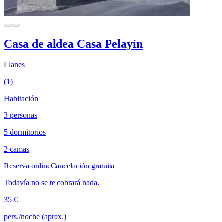
Casa de aldea Casa Pelayín
Llanes
(1)
Habitación
3 personas
5 dormitorios
2 camas
Reserva online
Cancelación gratuita
Todavía no se te cobrará nada.
35 €
pers./noche (aprox.)