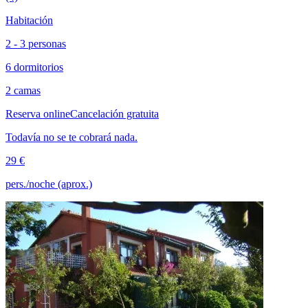
Habitación
2 - 3 personas
6 dormitorios
2 camas
Reserva online
Cancelación gratuita
Todavía no se te cobrará nada.
29 €
pers./noche (aprox.)