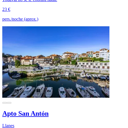
23 €
pers./noche (aprox.)
Apto San Antón
Llanes