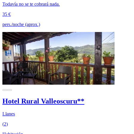
Todavía no se te cobrará nada.
35 €
pers./noche (aprox.)
Hotel Rural Valleoscuru**
Llanes
(2)