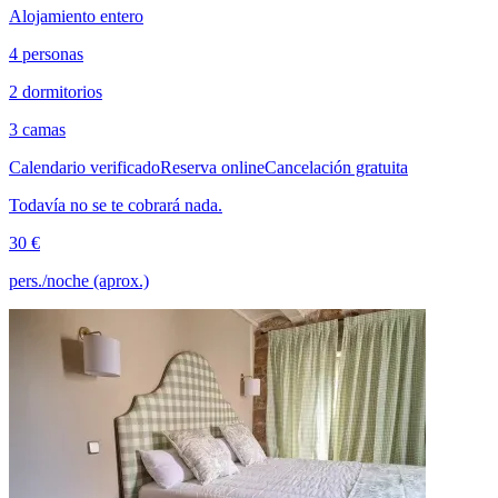
Alojamiento entero
4 personas
2 dormitorios
3 camas
Calendario verificado
Reserva online
Cancelación gratuita
Todavía no se te cobrará nada.
30 €
pers./noche (aprox.)