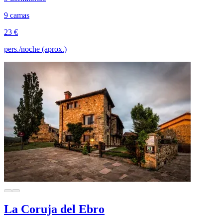
9 camas
23 €
pers./noche (aprox.)
La Coruja del Ebro