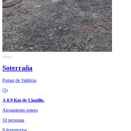
Soterraña
Pomar de Valdivia
(5)
A 8.9 Km de Llanillo.
Alojamiento entero
10 personas
9 dormitorios