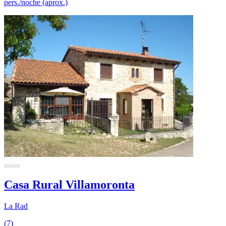
pers./noche (aprox.)
Casa Rural Villamoronta
La Rad
(7)