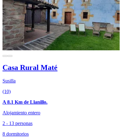
Casa Rural Maté
Susilla
(10)
A 8.1 Km de Llanillo.
Alojamiento entero
2 - 13 personas
8 dormitorios