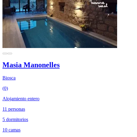
Masia Manonelles
Biosca
(0)
Alojamiento entero
11 personas
5 dormitorios
10 camas