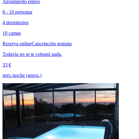
Alojamiento entero
8 - 10 personas
4 dormitorios
10 camas
Reserva online
Cancelación gratuita
Todavía no se te cobrará nada.
33 €
pers./noche (aprox.)