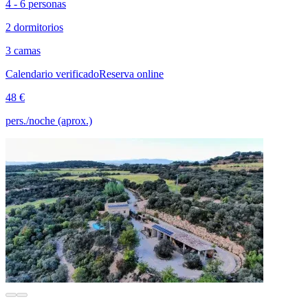
4 - 6 personas
2 dormitorios
3 camas
Calendario verificado
Reserva online
48 €
pers./noche (aprox.)