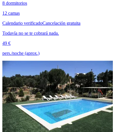
8 dormitorios
12 camas
Calendario verificado
Cancelación gratuita
Todavía no se te cobrará nada.
49 €
pers./noche (aprox.)