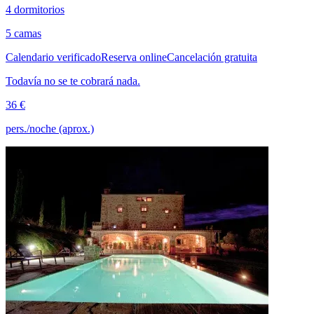
4 dormitorios
5 camas
Calendario verificado
Reserva online
Cancelación gratuita
Todavía no se te cobrará nada.
36 €
pers./noche (aprox.)