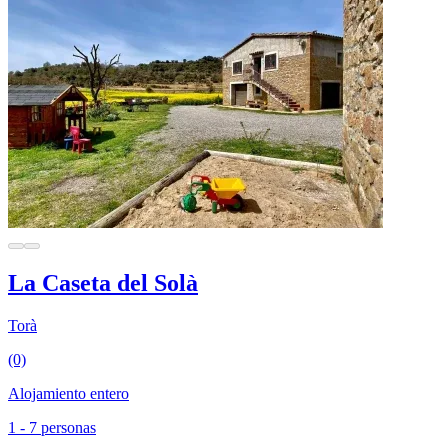
La Caseta del Solà
Torà
(0)
Alojamiento entero
1 - 7 personas