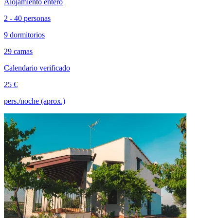
Alojamiento entero
2 - 40 personas
9 dormitorios
29 camas
Calendario verificado
25 €
pers./noche (aprox.)