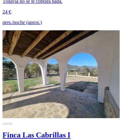
Todavía no se te cobrará nada.
24 €
pers./noche (aprox.)
Finca Las Cabrillas I