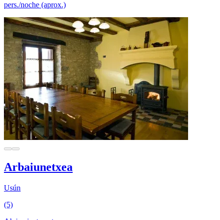
pers./noche (aprox.)
Arbaiunetxea
Usún
(5)