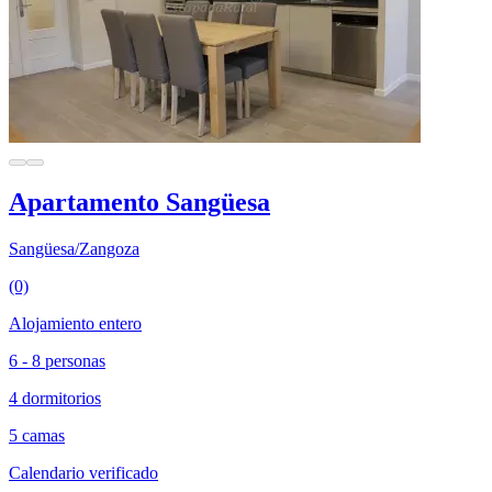
Apartamento Sangüesa
Sangüesa/Zangoza
(0)
Alojamiento entero
6 - 8 personas
4 dormitorios
5 camas
Calendario verificado