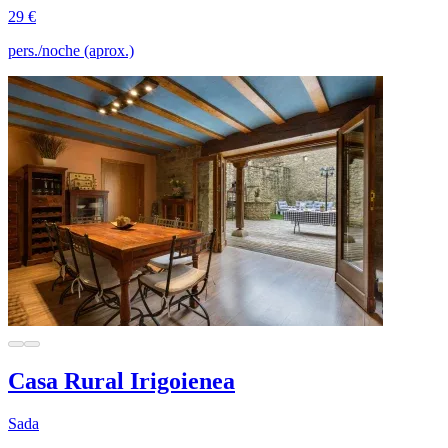
29 €
pers./noche (aprox.)
Casa Rural Irigoienea
Sada