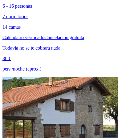
6 - 16 personas
7 dormitorios
14 camas
Calendario verificado
Cancelación gratuita
Todavía no se te cobrará nada.
36 €
pers./noche (aprox.)