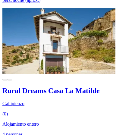
pers./noche (aprox.)
Rural Dreams Casa La Matilde
Gallipienzo
(0)
Alojamiento entero
4 personas