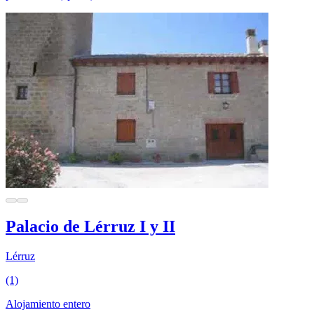
Palacio de Lérruz I y II
Lérruz
(1)
Alojamiento entero