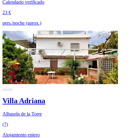
Calendario verificado
23 €
pers./noche (aprox.)
Villa Adriana
Alhaurín de la Torre
(7)
Alojamiento entero