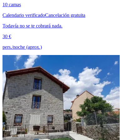
10 camas
Calendario verificado
Cancelación gratuita
Todavía no se te cobrará nada.
30 €
pers./noche (aprox.)