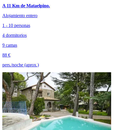
A 11 Km de Mataelpino.
Alojamiento entero
1 - 10 personas
4 dormitorios
9 camas
88 €
pers./noche (aprox.)