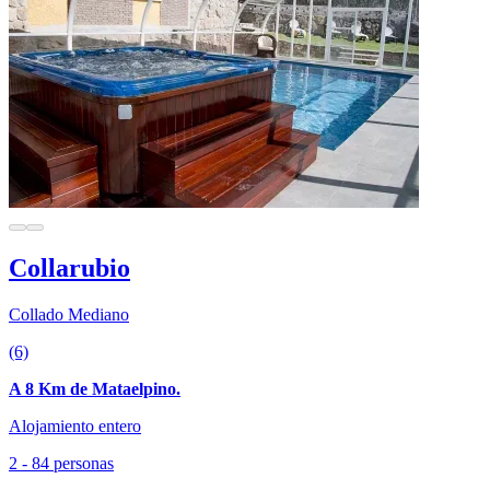
Collarubio
Collado Mediano
(6)
A 8 Km de Mataelpino.
Alojamiento entero
2 - 84 personas