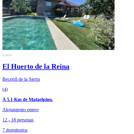
El Huerto de la Reina
Becerril de la Sierra
(4)
A 5.1 Km de Mataelpino.
Alojamiento entero
12 - 18 personas
7 dormitorios