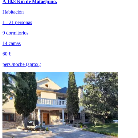
A 10.8 Km de Mataelpino.
Habitación
1 - 21 personas
9 dormitorios
14 camas
60 €
pers./noche (aprox.)