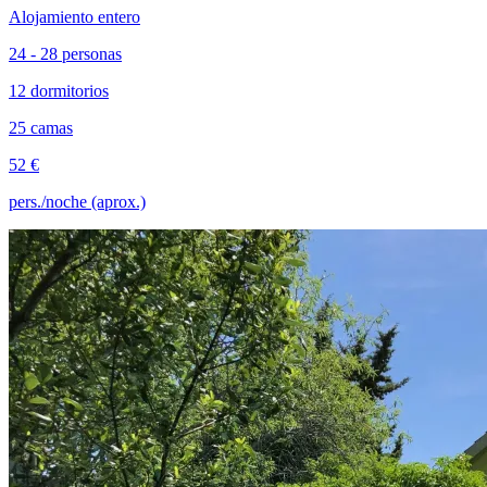
Alojamiento entero
24 - 28 personas
12 dormitorios
25 camas
52 €
pers./noche (aprox.)