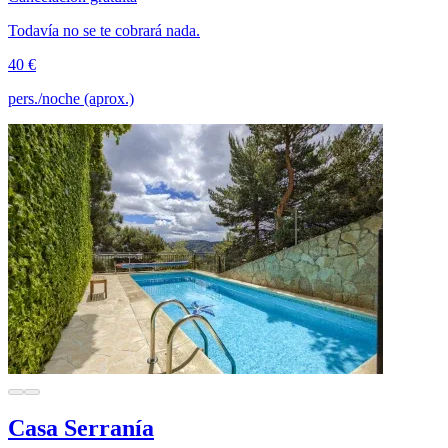
Todavía no se te cobrará nada.
40 €
pers./noche (aprox.)
Casa Serranía