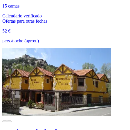
15 camas
Calendario verificado
Ofertas para otras fechas
52 €
pers./noche (aprox.)