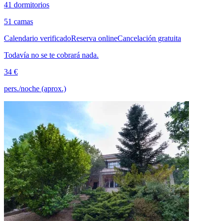
41 dormitorios
51 camas
Calendario verificado
Reserva online
Cancelación gratuita
Todavía no se te cobrará nada.
34 €
pers./noche (aprox.)