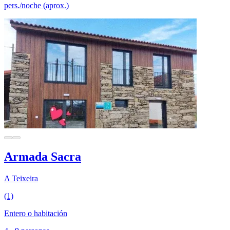
pers./noche (aprox.)
Armada Sacra
A Teixeira
(1)
Entero o habitación