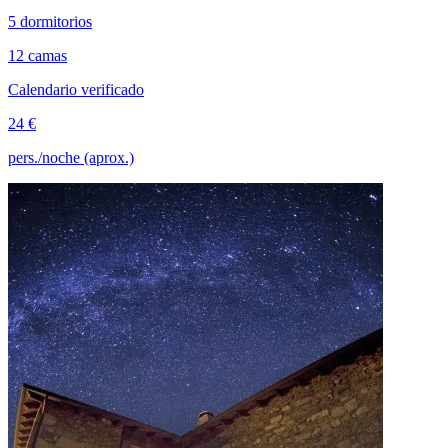
5 dormitorios
12 camas
Calendario verificado
24 €
pers./noche (aprox.)