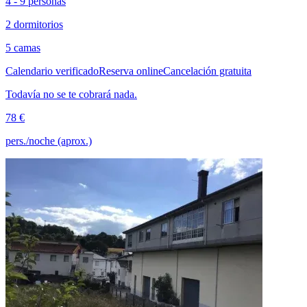
4 - 9 personas
2 dormitorios
5 camas
Calendario verificado
Reserva online
Cancelación gratuita
Todavía no se te cobrará nada.
78 €
pers./noche (aprox.)