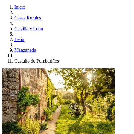
Inicio
Casas Rurales
Castilla y León
León
Manzaneda
Castaño de Pumbariños