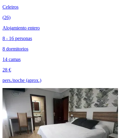
Celeiros
(26)
Alojamiento entero
8 - 16 personas
8 dormitorios
14 camas
28 €
pers./noche (aprox.)