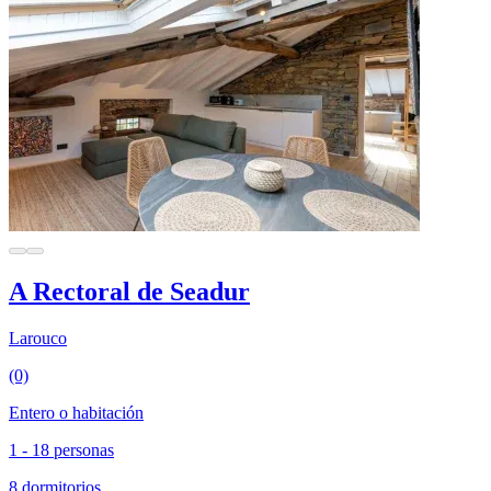
A Rectoral de Seadur
Larouco
(0)
Entero o habitación
1 - 18 personas
8 dormitorios