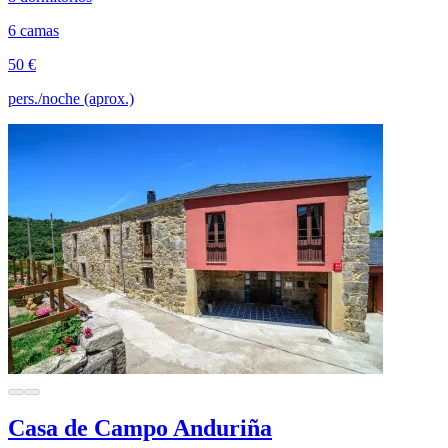
6 camas
50 €
pers./noche (aprox.)
Casa de Campo Anduriña