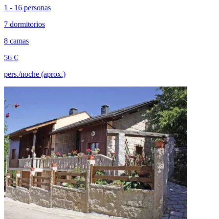
1 - 16 personas
7 dormitorios
8 camas
56 €
pers./noche (aprox.)