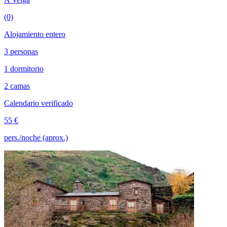
(0)
Alojamiento entero
3 personas
1 dormitorio
2 camas
Calendario verificado
55 €
pers./noche (aprox.)