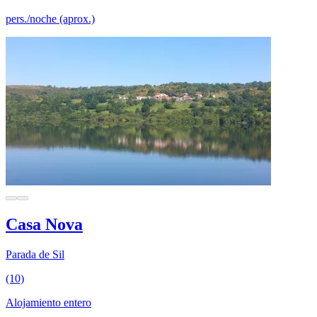
pers./noche (aprox.)
Casa Nova
Parada de Sil
(10)
Alojamiento entero