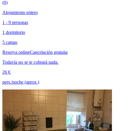
(0)
Alojamiento entero
1 - 9 personas
1 dormitorio
5 camas
Reserva online
Cancelación gratuita
Todavía no se te cobrará nada.
26 €
pers./noche (aprox.)