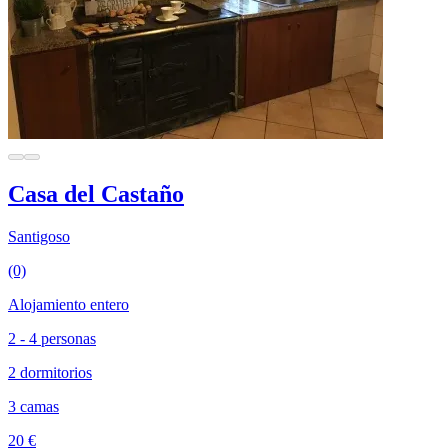
Casa del Castaño
Santigoso
(0)
Alojamiento entero
2 - 4 personas
2 dormitorios
3 camas
20 €