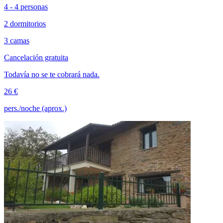
4 - 4 personas
2 dormitorios
3 camas
Cancelación gratuita
Todavía no se te cobrará nada.
26 €
pers./noche (aprox.)