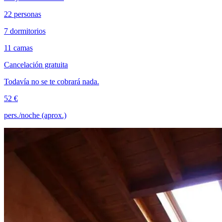
22 personas
7 dormitorios
11 camas
Cancelación gratuita
Todavía no se te cobrará nada.
52 €
pers./noche (aprox.)