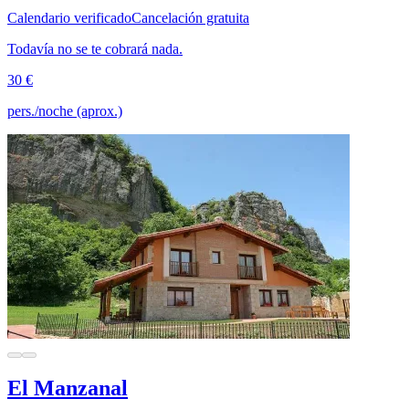
Calendario verificado
Cancelación gratuita
Todavía no se te cobrará nada.
30 €
pers./noche (aprox.)
El Manzanal