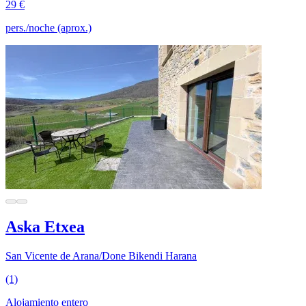
29 €
pers./noche (aprox.)
Aska Etxea
San Vicente de Arana/Done Bikendi Harana
(1)
Alojamiento entero