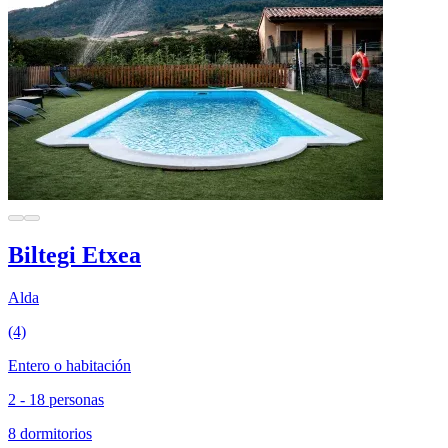
Biltegi Etxea
Alda
(4)
Entero o habitación
2 - 18 personas
8 dormitorios