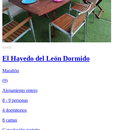
El Hayedo del León Dormido
Marañón
(9)
Alojamiento entero
8 - 9 personas
4 dormitorios
8 camas
Cancelación gratuita