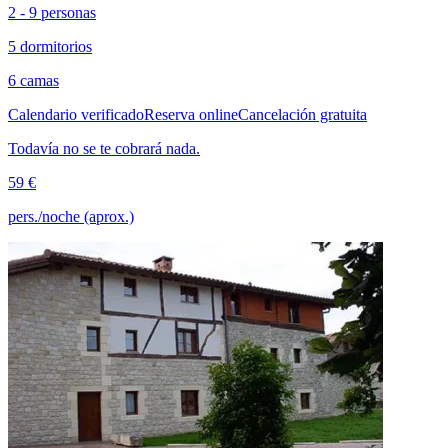
2 - 9 personas
5 dormitorios
6 camas
Calendario verificado
Reserva online
Cancelación gratuita
Todavía no se te cobrará nada.
59 €
pers./noche (aprox.)