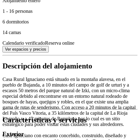
Alojamiento entero
1 - 16 personas
6 dormitorios
14 camas
Calendario verificado
Reserva online
Ver espacios y precios
Descripción del alojamiento
Casa Rural Ignaciano está situado en la montaña alavesa, en el
pueblo de Bujanda, a 10 minutos del campo de golf de urturi y a
escasos 50 metros del parque natural de Izki, con un micro-clima
especial debido al encontrarse en un entorno natural rodeado de
bosques de hayas, quejigos y robles, en el que existe una amplia
gama de rutas de senderismo. Con acceso a 20 minutos de la capital
del País Vasco Vitoria, a 35 kilómetros de la capital de La Rioja
Características y servicios
Logroño y a 45 minutos de Pamplona por lo cual es un sitio
estratégico para poder visitar estas ciudades y sus alrededores.
Exterior
Casa Ignaciano con encanto concebido, construido, diseñado y