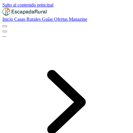
Salto al contenido principal
Inicio
Casas Rurales
Guías
Ofertas
Magazine
...