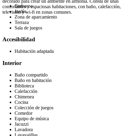
decorado para crear un ambiente en armonía. Consta de unas
Barbacoa
confortables y espaciosas habitaciones, con baño, calefacción,
Jardín
televisión y wi-fi en zonas comunes.
Zona de aparcamiento
Terraza
Sala de juegos
Accesibilidad
Habitación adaptada
Interior
Baño compartido
Baño en habitación
Biblioteca
Calefacción
Chimenea
Cocina
Colección de juegos
Comedor
Equipo de música
Jacuzzi
Lavadora
Lavavajillas