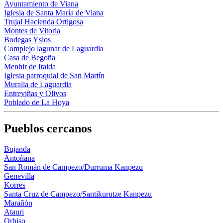
Ayuntamiento de Viana
Iglesia de Santa María de Viana
Trujal Hacienda Ortigosa
Montes de Vitoria
Bodegas Ysios
Complejo lagunar de Laguardia
Casa de Begoña
Menhir de Itaida
Iglesia parroquial de San Martín
Muralla de Laguardia
Entreviñas y Olivos
Poblado de La Hoya
Pueblos cercanos
Bujanda
Antoñana
San Román de Campezo/Durruma Kanpezu
Genevilla
Korres
Santa Cruz de Campezo/Santikurutze Kanpezu
Marañón
Atauri
Orbiso