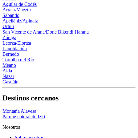
Aguilar de Codés
Arraia-Maeztu
Sabando
Apellániz/Apinaiz
Urturi
San Vicente de Arana/Done Bikendi Harana
Zúñiga
Leorza/Elortza
Lapoblación
Bernedo
Torralba del Río
Meano
Alda
Nazar
Gastiáin
Destinos cercanos
Montaña Alavesa
Parque natural de Izki
Nosotros
Sobre nosotros