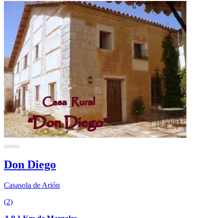
Don Diego
Casasola de Arión
(2)