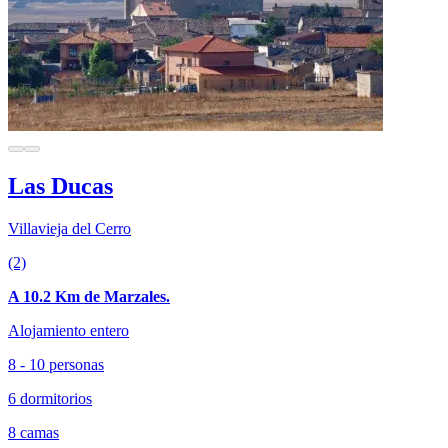
Las Ducas
Villavieja del Cerro
(2)
A 10.2 Km de Marzales.
Alojamiento entero
8 - 10 personas
6 dormitorios
8 camas