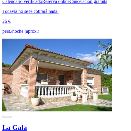
Calendario verificado
Reserva online
Cancelación gratuita
Todavía no se te cobrará nada.
26 €
pers./noche (aprox.)
La Gala