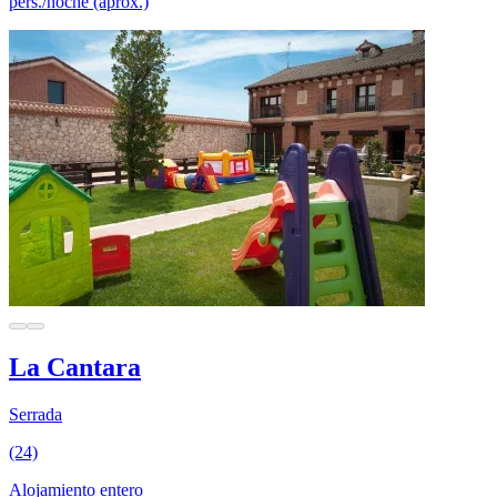
pers./noche (aprox.)
La Cantara
Serrada
(24)
Alojamiento entero