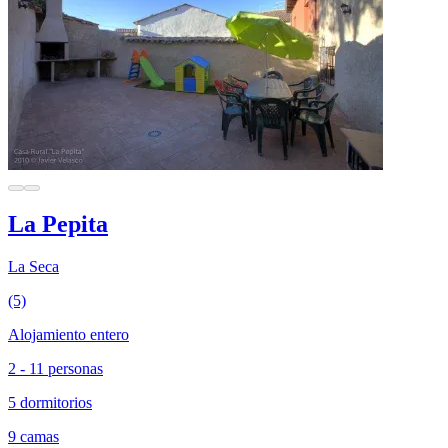
La Pepita
La Seca
(5)
Alojamiento entero
2 - 11 personas
5 dormitorios
9 camas