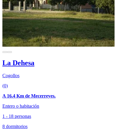
La Dehesa
Cogollos
(0)
A 16.4 Km de Mecerreyes.
Entero o habitación
1 - 18 personas
8 dormitorios