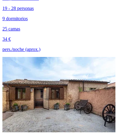
19 - 28 personas
9 dormitorios
25 camas
34 €
pers./noche (aprox.)