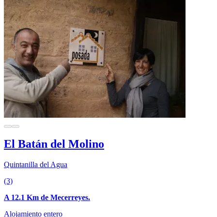
El Batán del Molino
Quintanilla del Agua
(3)
A 12.1 Km de Mecerreyes.
Alojamiento entero