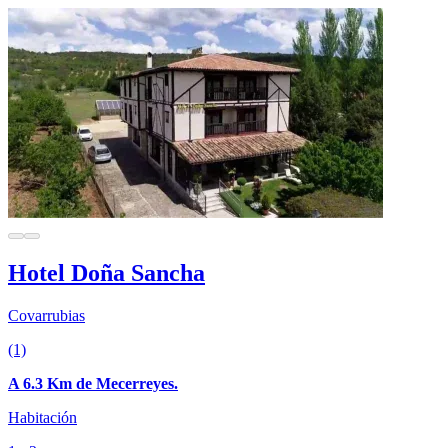
Hotel Doña Sancha
Covarrubias
(1)
A 6.3 Km de Mecerreyes.
Habitación