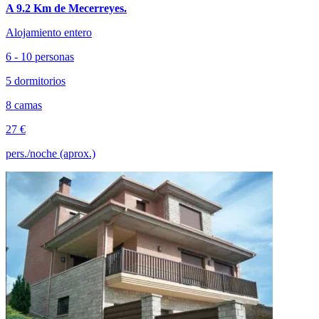
A 9.2 Km de Mecerreyes.
Alojamiento entero
6 - 10 personas
5 dormitorios
8 camas
27 €
pers./noche (aprox.)