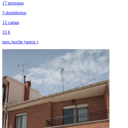
17 personas
5 dormitorios
12 camas
33 €
pers./noche (aprox.)