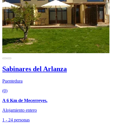
Sabinares del Arlanza
Puentedura
(0)
A 6 Km de Mecerreyes.
Alojamiento entero
1 - 24 personas