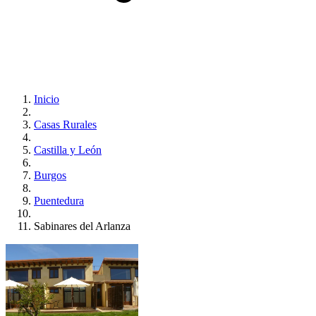
Inicio
Casas Rurales
Castilla y León
Burgos
Puentedura
Sabinares del Arlanza