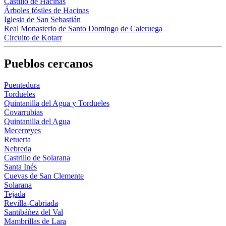
Castillo de Hacinas
Árboles fósiles de Hacinas
Iglesia de San Sebastián
Real Monasterio de Santo Domingo de Caleruega
Circuito de Kotarr
Pueblos cercanos
Puentedura
Tordueles
Quintanilla del Agua y Tordueles
Covarrubias
Quintanilla del Agua
Mecerreyes
Retuerta
Nebreda
Castrillo de Solarana
Santa Inés
Cuevas de San Clemente
Solarana
Tejada
Revilla-Cabriada
Santibáñez del Val
Mambrillas de Lara