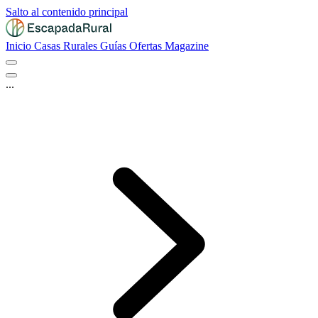
Salto al contenido principal
Inicio
Casas Rurales
Guías
Ofertas
Magazine
...