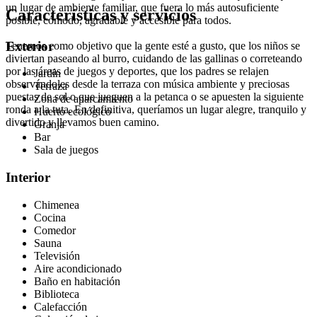
un lugar de ambiente familiar, que fuera lo más autosuficiente
Características y servicios
posible, cómodo, agradable y accesible para todos.
Exterior
Tenemos como objetivo que la gente esté a gusto, que los niños se
diviertan paseando al burro, cuidando de las gallinas o correteando
por las áreas de juegos y deportes, que los padres se relajen
Jardín
observándoles desde la terraza con música ambiente y preciosas
Terraza
puestas de sol o que jueguen a la petanca o se apuesten la siguiente
Zona de aparcamiento
ronda a la tuta. En definitiva, queríamos un lugar alegre, tranquilo y
Huerto ecológico
divertido y llevamos buen camino.
Granja
Bar
Sala de juegos
Interior
Chimenea
Cocina
Comedor
Sauna
Televisión
Aire acondicionado
Baño en habitación
Biblioteca
Calefacción