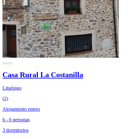
Casa Rural La Costanilla
Lituénigo
(2)
Alojamiento entero
6 - 6 personas
3 dormitorios