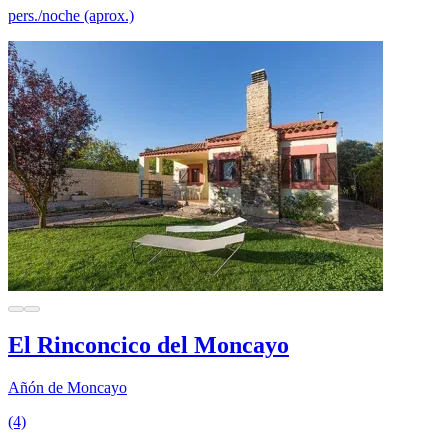
pers./noche (aprox.)
El Rinconcico del Moncayo
Añón de Moncayo
(4)