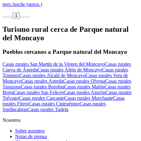
pers./noche (aprox.)
1
Turismo rural cerca de Parque natural
del Moncayo
Pueblos cercanos a Parque natural del Moncayo
Casas rurales San Martín de la Virgen del Moncayo
Casas rurales
Cueva de Ágreda
Casas rurales Añón de Moncayo
Casas rurales
Trasmoz
Casas rurales Alcalá de Moncayo
Casas rurales Vera de
Moncayo
Casas rurales Agreda
Casas rurales Olvega
Casas rurales
Tarazona
Casas rurales Borobia
Casas rurales Malón
Casas rurales
Borja
Casas rurales San Felices
Casas rurales Ainzón
Casas rurales
Trévago
Casas rurales Cascante
Casas rurales Murchante
Casas
rurales Fitero
Casas rurales Cintruénigo
Casas rurales
Suellacabras
Casas rurales Tudela
Nosotros
Sobre nosotros
Notas de prensa