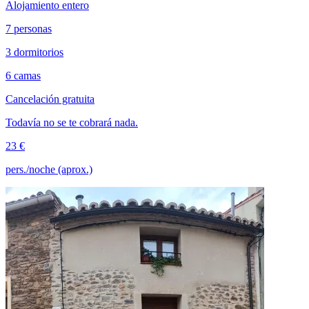
Alojamiento entero
7 personas
3 dormitorios
6 camas
Cancelación gratuita
Todavía no se te cobrará nada.
23 €
pers./noche (aprox.)