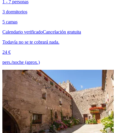
1 - 7 personas
3 dormitorios
5 camas
Calendario verificado
Cancelación gratuita
Todavía no se te cobrará nada.
24 €
pers./noche (aprox.)