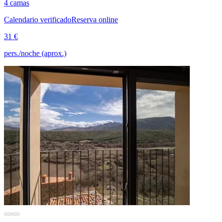
4 camas
Calendario verificado
Reserva online
31 €
pers./noche (aprox.)