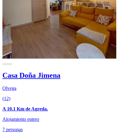
Casa Doña Jimena
Olvega
(12)
A 10.1 Km de Agreda.
Alojamiento entero
7 personas