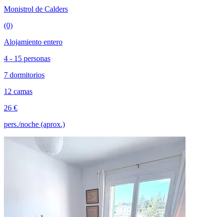
Monistrol de Calders
(0)
Alojamiento entero
4 - 15 personas
7 dormitorios
12 camas
26 €
pers./noche (aprox.)