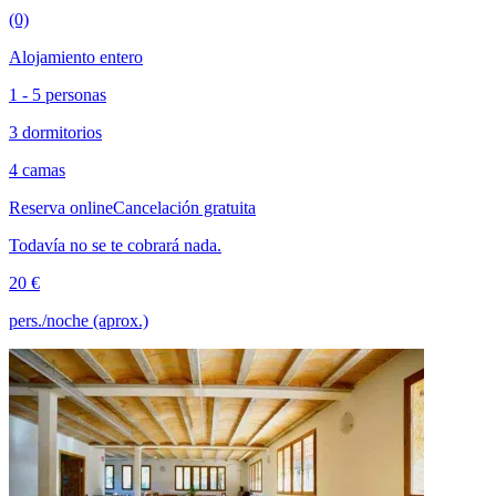
(0)
Alojamiento entero
1 - 5 personas
3 dormitorios
4 camas
Reserva online
Cancelación gratuita
Todavía no se te cobrará nada.
20 €
pers./noche (aprox.)