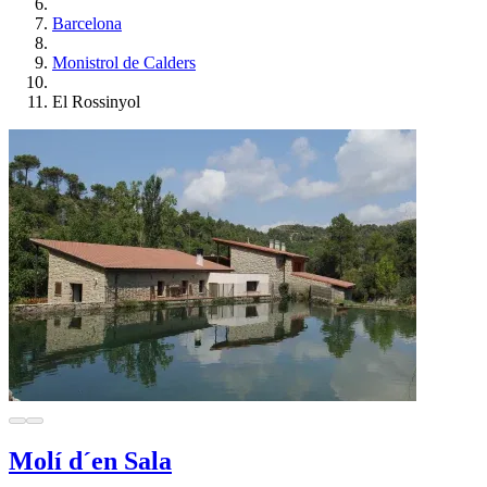
Barcelona
Monistrol de Calders
El Rossinyol
Molí d´en Sala