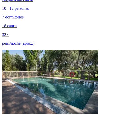
10 - 12 personas
7 dormitorios
18 camas
32 €
pers./noche (aprox.)