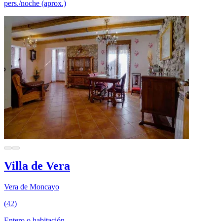
pers./noche (aprox.)
Villa de Vera
Vera de Moncayo
(42)
Entero o habitación