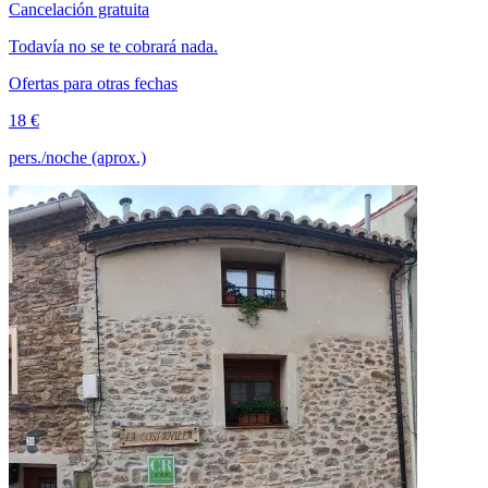
Cancelación gratuita
Todavía no se te cobrará nada.
Ofertas para otras fechas
18 €
pers./noche (aprox.)