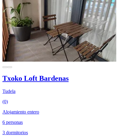
Txoko Loft Bardenas
Tudela
(0)
Alojamiento entero
6 personas
3 dormitorios