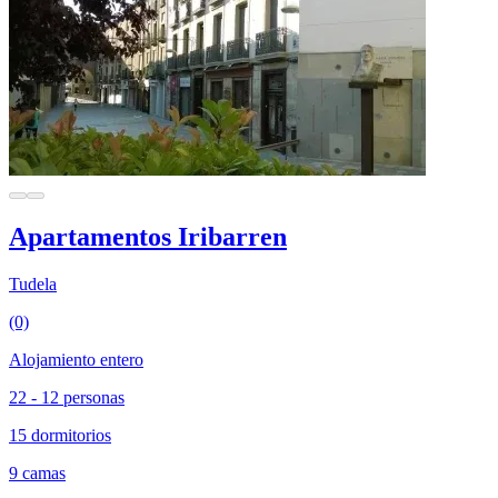
Apartamentos Iribarren
Tudela
(0)
Alojamiento entero
22 - 12 personas
15 dormitorios
9 camas