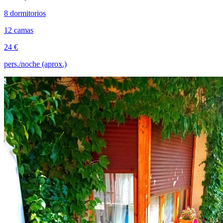
8 dormitorios
12 camas
24 €
pers./noche (aprox.)