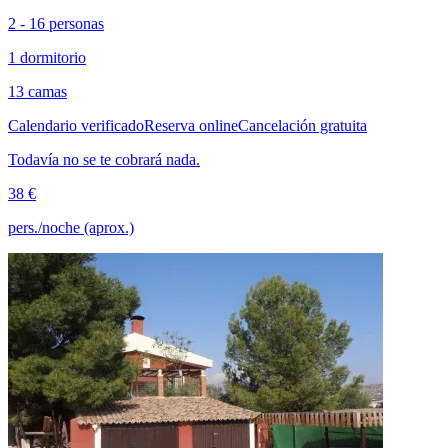
2 - 16 personas
1 dormitorio
13 camas
Calendario verificado
Reserva online
Cancelación gratuita
Todavía no se te cobrará nada.
38 €
pers./noche (aprox.)