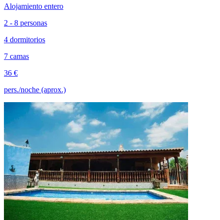
Alojamiento entero
2 - 8 personas
4 dormitorios
7 camas
36 €
pers./noche (aprox.)