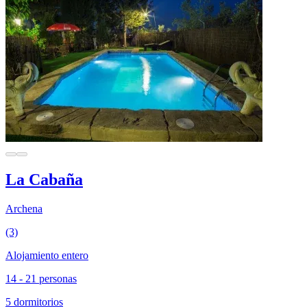
La Cabaña
Archena
(3)
Alojamiento entero
14 - 21 personas
5 dormitorios