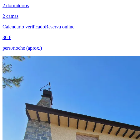
2 dormitorios
2 camas
Calendario verificado
Reserva online
36 €
pers./noche (aprox.)