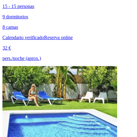
15 - 15 personas
9 dormitorios
8 camas
Calendario verificado
Reserva online
32 €
pers./noche (aprox.)