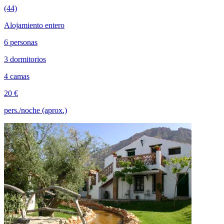
(44)
Alojamiento entero
6 personas
3 dormitorios
4 camas
20 €
pers./noche (aprox.)