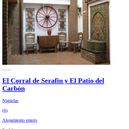
El Corral de Serafin y El Patio del
Carbón
Nigüelas
(6)
Alojamiento entero