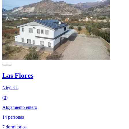
Las Flores
Nigüelas
(0)
Alojamiento entero
14 personas
7 dormitorios