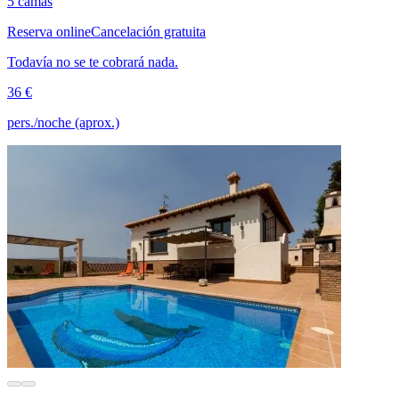
5 camas
Reserva online
Cancelación gratuita
Todavía no se te cobrará nada.
36 €
pers./noche (aprox.)