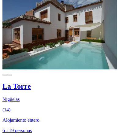
La Torre
Nigüelas
(14)
Alojamiento entero
6 - 19 personas