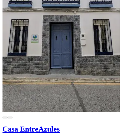
Casa EntreAzules