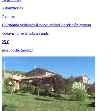
5 dormitorios
7 camas
Calendario verificado
Reserva online
Cancelación gratuita
Todavía no se te cobrará nada.
25 €
pers./noche (aprox.)