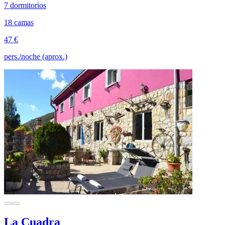
7 dormitorios
18 camas
47 €
pers./noche (aprox.)
La Cuadra