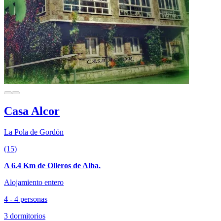
Casa Alcor
La Pola de Gordón
(15)
A 6.4 Km de Olleros de Alba.
Alojamiento entero
4 - 4 personas
3 dormitorios