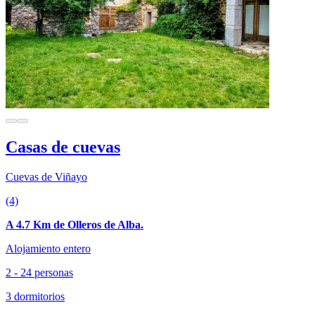
Casas de cuevas
Cuevas de Viñayo
(4)
A 4.7 Km de Olleros de Alba.
Alojamiento entero
2 - 24 personas
3 dormitorios