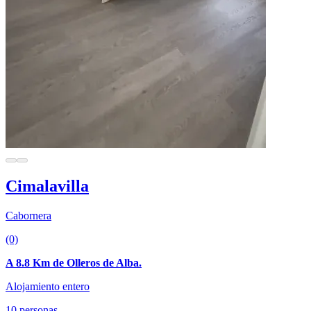
Cimalavilla
Cabornera
(0)
A 8.8 Km de Olleros de Alba.
Alojamiento entero
10 personas