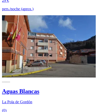
29 €
pers./noche (aprox.)
Aguas Blancas
La Pola de Gordón
(0)