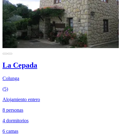
La Cepada
Colunga
(5)
Alojamiento entero
8 personas
4 dormitorios
6 camas