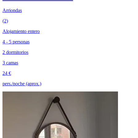
Arriondas
(2)
Alojamiento entero
4 - 5 personas
2 dormitorios
3 camas
24 €
pers./noche (aprox.)