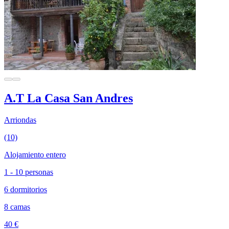
A.T La Casa San Andres
Arriondas
(10)
Alojamiento entero
1 - 10 personas
6 dormitorios
8 camas
40 €