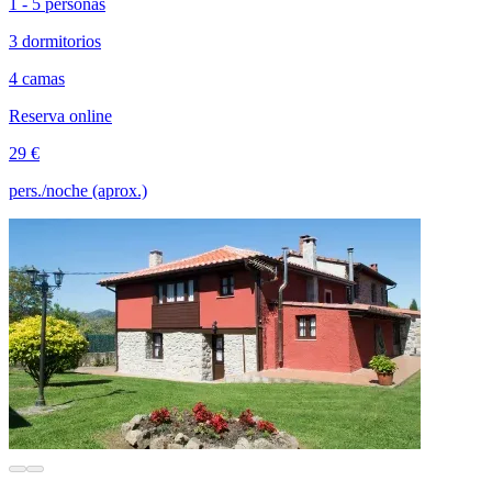
1 - 5 personas
3 dormitorios
4 camas
Reserva online
29 €
pers./noche (aprox.)