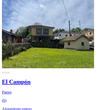
El Campón
Parres
(0)
Alojamiento entero