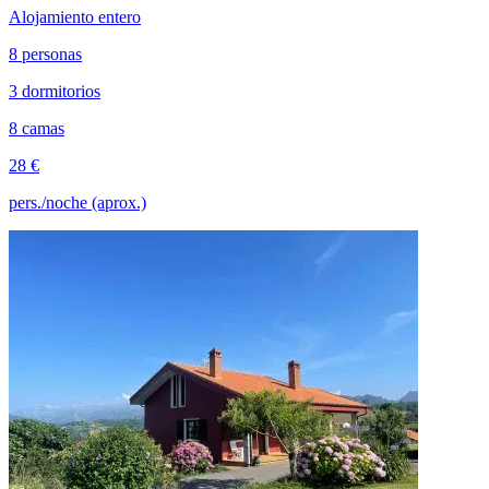
Alojamiento entero
8 personas
3 dormitorios
8 camas
28 €
pers./noche (aprox.)