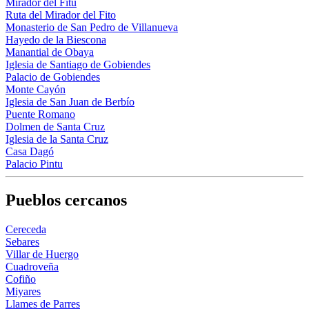
Mirador del Fitu
Ruta del Mirador del Fito
Monasterio de San Pedro de Villanueva
Hayedo de la Biescona
Manantial de Obaya
Iglesia de Santiago de Gobiendes
Palacio de Gobiendes
Monte Cayón
Iglesia de San Juan de Berbío
Puente Romano
Dolmen de Santa Cruz
Iglesia de la Santa Cruz
Casa Dagó
Palacio Pintu
Pueblos cercanos
Cereceda
Sebares
Villar de Huergo
Cuadroveña
Cofiño
Miyares
Llames de Parres