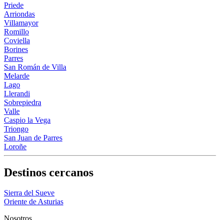
Priede
Arriondas
Villamayor
Romillo
Coviella
Borines
Parres
San Román de Villa
Melarde
Lago
Llerandi
Sobrepiedra
Valle
Caspio la Vega
Triongo
San Juan de Parres
Loroñe
Destinos cercanos
Sierra del Sueve
Oriente de Asturias
Nosotros