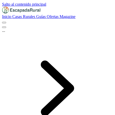
Salto al contenido principal
Inicio
Casas Rurales
Guías
Ofertas
Magazine
...